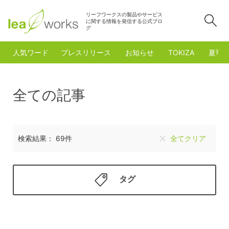
リーフワークスの製品やサービス
検
に関する情報を発信する公式ブロ
グ
人気ワード
プレスリリース
お知らせ
TOKIZA
夏季
全ての記事
検索結果： 69件
全てクリア
タグ