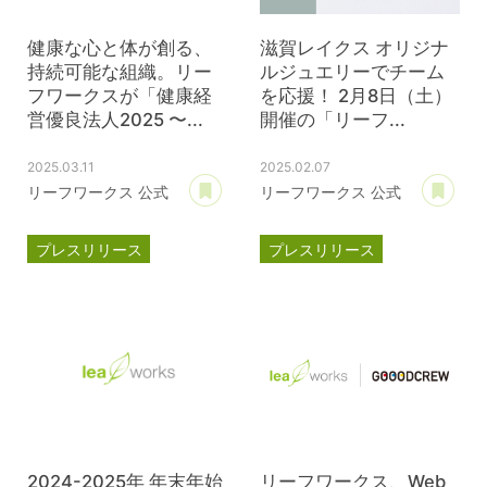
健康な心と体が創る、
滋賀レイクス オリジナ
持続可能な組織。リー
ルジュエリーでチーム
フワークスが「健康経
を応援！ 2月8日（土）
営優良法人2025 〜...
開催の「リーフ...
2025.03.11
2025.02.07
あとで読む
あ
リーフワークス 公式
リーフワークス 公式
プレスリリース
プレスリリース
ブライト500
パートナー契約
健康経営優良法人
滋賀レイクス
公式スポンサー
ジェイウェル
2024-2025年 年末年始
リーフワークス、Web