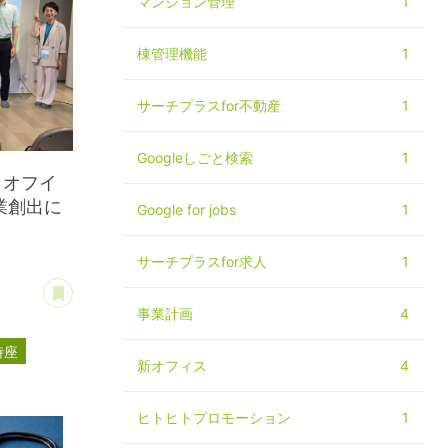
マンション管理
1
棟管理機能
1
サーチプラスfor不動産
1
Googleしごと検索
1
クオフイ
業創出に
Google for jobs
1
サーチプラスfor求人
1
あとで読む
事業計画
4
時座
新オフィス
4
ヒトヒトプロモーション
1