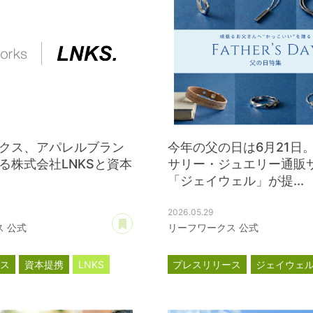
クス、アパレルブラン
今年の父の日は6月21日
る株式会社LNKSと資本
サリー・ジュエリー通販
「ジェイウェル」が提...
2026.05.29
あとで読む
 公式
リーフワークス 公式
ース
資本提携
LNKS
プレスリリース
ジェイウェ