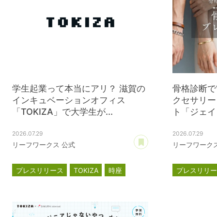
学生起業って本当にアリ？ 滋賀の
骨格診断で
インキュベーションオフィス
クセサリー
「TOKIZA」で大学生が...
ト「ジェイウ
2026.07.29
2026.07.29
あとで読む
リーフワークス 公式
リーフワークス
プレスリリース
TOKIZA
時座
プレスリリ