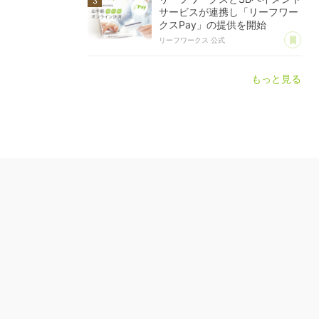
サービスが連携し「リーフワー
クスPay」の提供を開始
あ
リーフワークス 公式
もっと見る