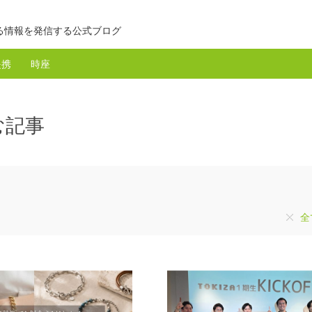
る情報を発信する公式ブログ
提携
時座
む記事
全