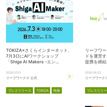
TOKIZA×さくらインターネット、
リーフワー
7月3日にAIワークショップ
ドを運営す
「Shiga AI Makers -エン...
提携を締結
2026.07.01
2026.06.02
あとで読む
リーフワークス 公式
リーフワークス
プレスリリース
TOKIZA
時座
プレスリリ