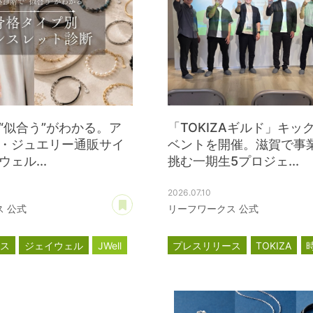
“似合う”がわかる。ア
「TOKIZAギルド」キッ
・ジュエリー通販サイ
ベントを開催。滋賀で事
ェル...
挑む一期生5プロジェ...
2026.07.10
あとで読む
 公式
リーフワークス 公式
ース
ジェイウェル
JWell
プレスリリース
TOKIZA