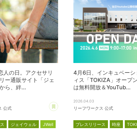
は恋人の日。アクセサリ
4月6日、インキュベーシ
リー通販サイト「ジェ
ィス「TOKIZA」オープ
ら、絆...
は無料開放＆YouTub...
2026.04.03
あとで読む
 公式
リーフワークス 公式
ース
ジェイウェル
JWell
プレスリリース
時座
TOK
インキュベーション