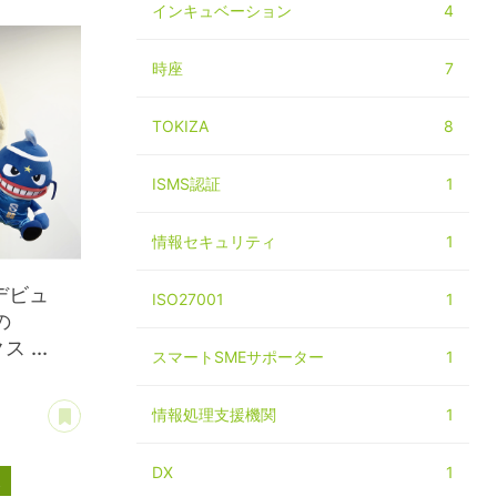
インキュベーション
4
時座
7
TOKIZA
8
ISMS認証
1
情報セキュリティ
1
デビュ
ISO27001
1
の
 ...
スマートSMEサポーター
1
あとで読む
情報処理支援機関
1
DX
1
ス