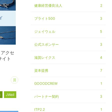
健康経営優良法人
2
ブライト500
3
ジェイウェル
5
公式スポンサー
3
。アクセ
滋賀レイクス
4
サイト
資本提携
7
あとで読む
GOOODCREW
1
ル
JWell
パートナー契約
3
ITP2.2
1