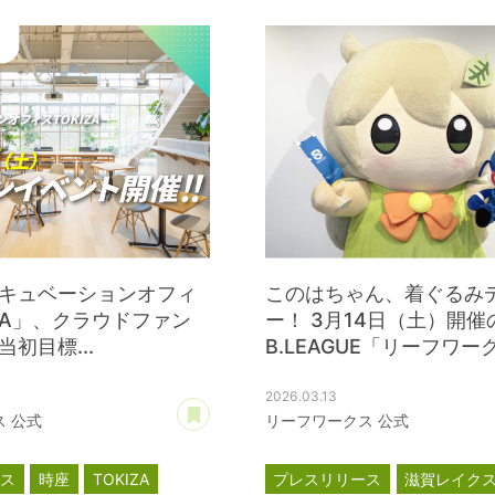
キュベーションオフィ
このはちゃん、着ぐるみ
IZA」、クラウドファン
ー！ 3月14日（土）開催
初目標...
B.LEAGUE「リーフワークス
2026.03.13
あとで読む
 公式
リーフワークス 公式
ース
時座
TOKIZA
プレスリリース
滋賀レイク