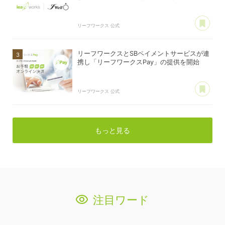
あ
リーフワークス 公式
リーフワークスとSBペイメントサービスが連
携し「リーフワークスPay」の提供を開始
あ
リーフワークス 公式
もっと見る
注目ワード