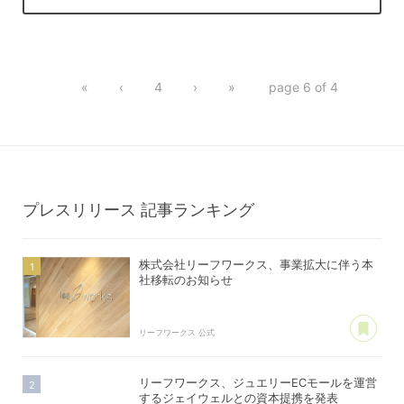
«
‹
4
›
»
page 6 of 4
プレスリリース
記事ランキング
株式会社リーフワークス、事業拡大に伴う本
社移転のお知らせ
あ
リーフワークス 公式
リーフワークス、ジュエリーECモールを運営
するジェイウェルとの資本提携を発表