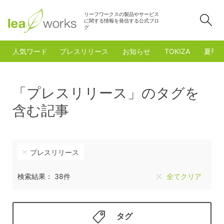
リーフワークスの製品やサービス
検
に関する情報を発信する公式ブロ
グ
人気ワード
プレスリリース
お知らせ
TOKIZA
夏季
「プレスリリース」のタグを
含む記事
プレスリリース
検索結果： 38件
全てクリア
タグ