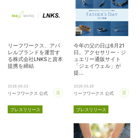
リーフワークス、アパ
今年の父の日は6月21
レルブランドを運営す
日。アクセサリー・ジ
る株式会社LNKSと資本
ュエリー通販サイト
提携を締結
「ジェイウェル」が
提...
2026.06.02
2026.05.29
あとで読む
あ
リーフワークス 公式
リーフワークス 公式
プレスリリース
プレスリリース
資本提携
LNKS
ジェイウェル
JWell