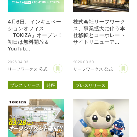
4月6日、インキュベー
株式会社リーフワーク
ションオフィス
ス、事業拡大に伴う本
「TOKIZA」オープン！
社移転とコーポレート
初日は無料開放＆
サイトリニューア...
YouTub...
2026.04.03
2026.03.30
あとで読む
あ
リーフワークス 公式
リーフワークス 公式
プレスリリース
時座
プレスリリース
TOKIZA
事業計画
新オフィス
インキュベーション