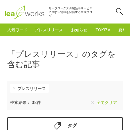
リーフワークスの製品やサービス
検
に関する情報を発信する公式ブロ
グ
人気ワード
プレスリリース
お知らせ
TOKIZA
夏季
「プレスリリース」のタグを
含む記事
プレスリリース
検索結果： 38件
全てクリア
タグ