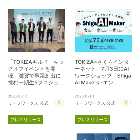
TOKIZA
時座
ジェイウェル
JWell
「TOKIZAギルド」キッ
TOKIZA×さくらインタ
クオフイベントを開
ーネット、7月3日にAI
催。滋賀で事業創出に
ワークショップ「Shiga
挑む一期生5プロジェ...
AI Makers -エン...
2026.07.10
2026.07.01
あとで読む
あ
リーフワークス 公式
リーフワークス 公式
プレスリリース
プレスリリース
TOKIZA
時座
TOKIZA
時座