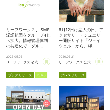
リーフワークス、ISMS
6月12日は恋人の日。ア
認証範囲をグループ4社
クセサリー・ジュエリ
へ拡大。情報管理体制
ー通販サイト「ジェイ
の共通化で、グル...
ウェル」から、絆...
2026.05.26
2026.05.21
あとで読む
あ
リーフワークス 公式
リーフワークス 公式
プレスリリース
ISMS
プレスリリース
ジェイウェル
JWell