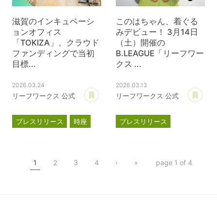
滋賀のインキュベーシ
このはちゃん、着ぐる
ョンオフィス
みデビュー！ 3月14日
「TOKIZA」、クラウド
（土）開催の
ファンディングで当初
B.LEAGUE「リーフワー
目標...
クス ...
2026.03.24
2026.03.13
あとで読む
あ
リーフワークス 公式
リーフワークス 公式
プレスリリース
時座
プレスリリース
TOKIZA
滋賀レイクス
インキュベーション
このはちゃん
TOKIZA
1
2
3
4
›
»
page 1 of 4
クラウドファンディング