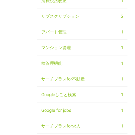
消費税法改正
1
サブスクリプション
5
アパート管理
1
マンション管理
1
棟管理機能
1
サーチプラスfor不動産
1
Googleしごと検索
1
Google for jobs
1
サーチプラスfor求人
1