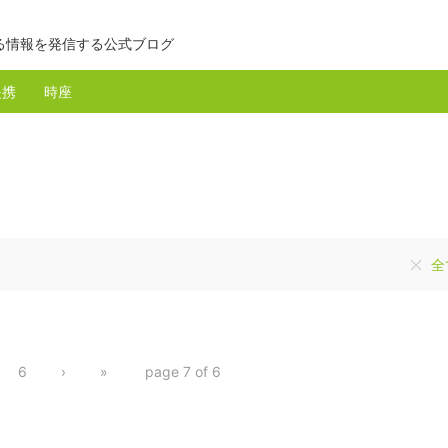
る情報を発信する公式ブログ
提携
時座
全
6
›
»
page 7 of 6