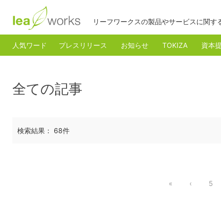
リーフワークスの製品やサービスに関す
人気ワード
プレスリリース
お知らせ
TOKIZA
資本
全ての記事
検索結果： 68件
«
‹
5