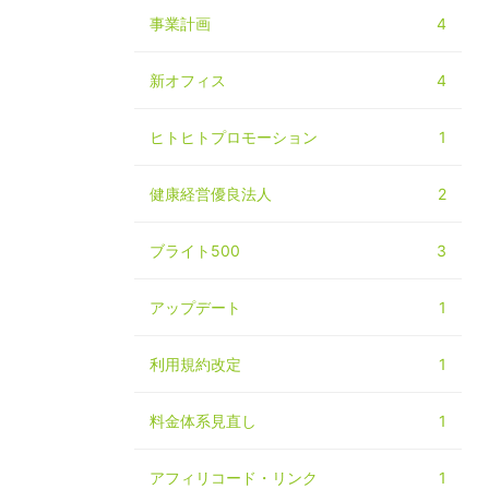
事業計画
4
新オフィス
4
ヒトヒトプロモーション
1
健康経営優良法人
2
ブライト500
3
アップデート
1
利用規約改定
1
料金体系見直し
1
アフィリコード・リンク
1