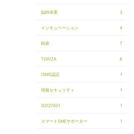
臨時休業
3
インキュベーション
4
時座
7
TOKIZA
8
ISMS認証
1
情報セキュリティ
1
ISO27001
1
スマートSMEサポーター
1