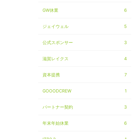
GW休業
6
ジェイウェル
5
公式スポンサー
3
滋賀レイクス
4
資本提携
7
GOOODCREW
1
パートナー契約
3
年末年始休業
6