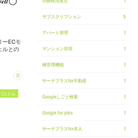
消費税法改正
1
サブスクリプション
5
アパート管理
1
ーECモ
ェルとの
マンション管理
1
棟管理機能
1
あとで読む
サーチプラスfor不動産
1
パスクル
Googleしごと検索
1
Google for jobs
1
サーチプラスfor求人
1