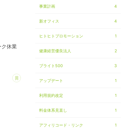
事業計画
4
新オフィス
4
ヒトヒトプロモーション
1
ーク休業
健康経営優良法人
2
ブライト500
3
あとで読む
アップデート
1
利用規約改定
1
料金体系見直し
1
アフィリコード・リンク
1