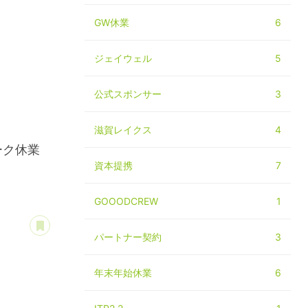
GW休業
6
ジェイウェル
5
公式スポンサー
3
滋賀レイクス
4
ーク休業
資本提携
7
GOOODCREW
1
あとで読む
パートナー契約
3
年末年始休業
6