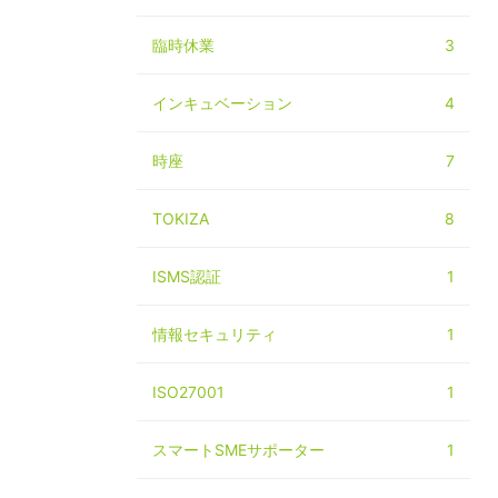
臨時休業
3
インキュベーション
4
時座
7
TOKIZA
8
ISMS認証
1
情報セキュリティ
1
ISO27001
1
スマートSMEサポーター
1