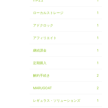
ITP2.2
1
ローカルストレージ
1
アドクロック
1
アフィリエイト
1
継続課金
1
定期購入
1
解約手続き
2
MARUGOAT
2
レギュラス・ソリューションズ
1