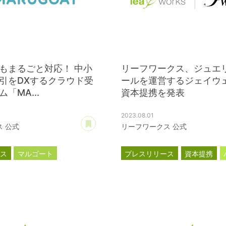
もまるごと対応！ 中小
リーフワークス、ジュエリ
引をDXするクラウド受
ールを運営するジェイウ
「MA...
資本提携を発表
2023.08.01
あとで読む
 公式
リーフワークス 公式
ース
マルゴート
プレスリリース
資本提携
新商品
新製品
ジェイウェル