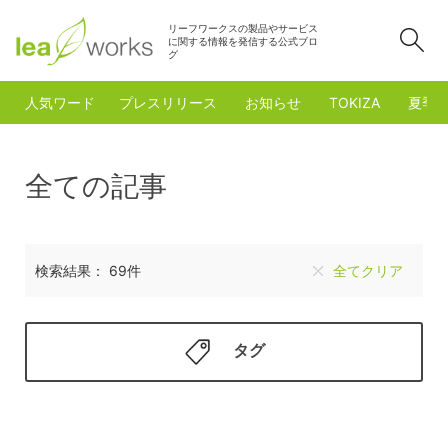
リーフワークスの製品やサービス
検
に関する情報を発信する公式ブロ
グ
人気ワード
プレスリリース
お知らせ
TOKIZA
夏季
全ての記事
検索結果： 69件
全てクリア
タグ