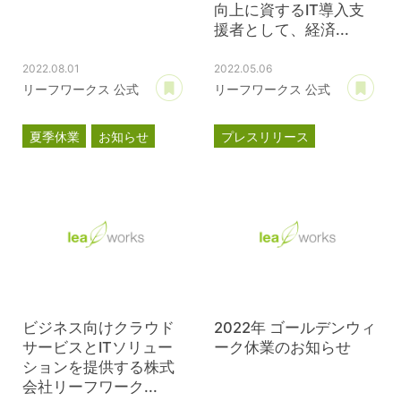
向上に資するIT導入支
援者として、経済...
2022.08.01
2022.05.06
あとで読む
あ
リーフワークス 公式
リーフワークス 公式
夏季休業
お知らせ
プレスリリース
スマートSMEサポーター
情報処理支援機関
DX
ビジネス向けクラウド
2022年 ゴールデンウィ
サービスとITソリュー
ーク休業のお知らせ
ションを提供する株式
会社リーフワーク...