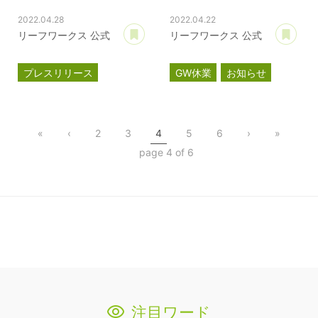
2022.04.28
2022.04.22
あとで読む
あ
リーフワークス 公式
リーフワークス 公式
プレスリリース
GW休業
お知らせ
情報セキュリティ
ISMS認証
ISO27001
«
‹
2
3
4
5
6
›
»
page 4 of 6
注目ワード