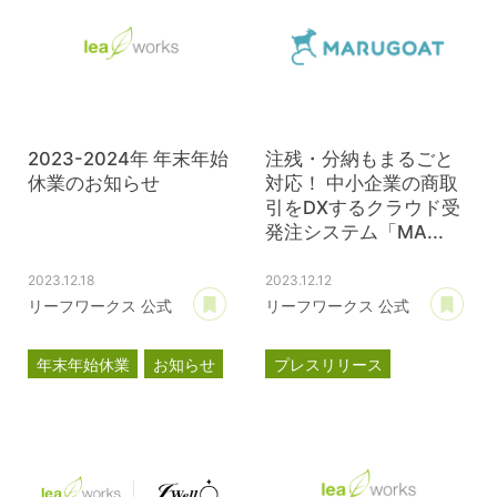
2023-2024年 年末年始
注残・分納もまるごと
休業のお知らせ
対応！ 中小企業の商取
引をDXするクラウド受
発注システム「MA...
2023.12.18
2023.12.12
あとで読む
あ
リーフワークス 公式
リーフワークス 公式
年末年始休業
お知らせ
プレスリリース
マルゴート
MARUGOAT
新商品
新製品