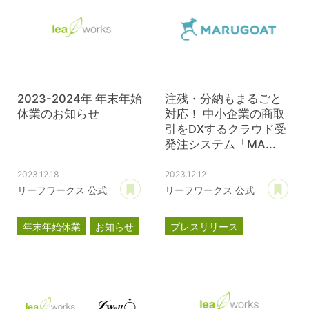
2023-2024年 年末年始
注残・分納もまるごと
休業のお知らせ
対応！ 中小企業の商取
引をDXするクラウド受
発注システム「MA...
2023.12.18
2023.12.12
あとで読む
あ
リーフワークス 公式
リーフワークス 公式
年末年始休業
お知らせ
プレスリリース
マルゴート
MARUGOAT
新商品
新製品