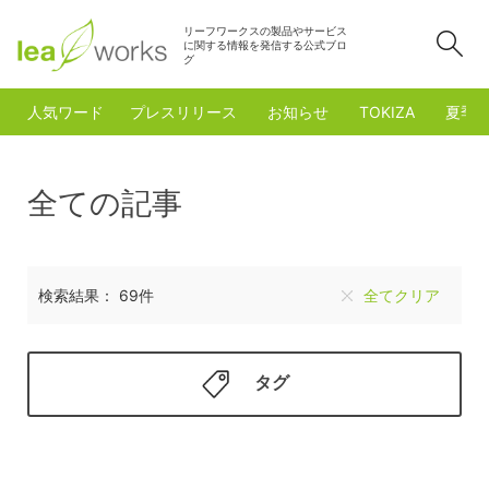
リーフワークスの製品やサービス
検
に関する情報を発信する公式ブロ
グ
人気ワード
プレスリリース
お知らせ
TOKIZA
夏季
全ての記事
検索結果： 69件
全てクリア
タグ