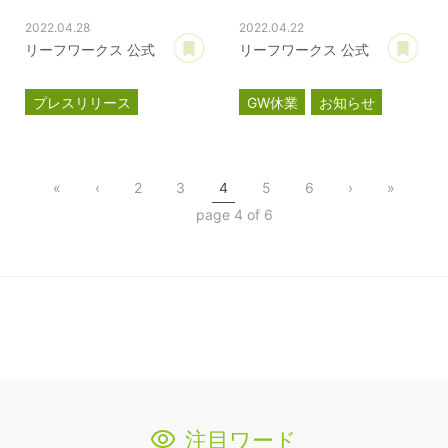
2022.04.28
2022.04.22
あとで読む
あ
リーフワークス 公式
リーフワークス 公式
プレスリリース
GW休業
お知らせ
情報セキュリティ
ISMS認証
ISO27001
«
‹
2
3
4
5
6
›
»
page 4 of 6
注目ワード