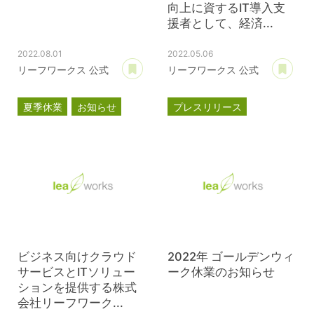
向上に資するIT導入支
援者として、経済...
2022.08.01
2022.05.06
あとで読む
あ
リーフワークス 公式
リーフワークス 公式
夏季休業
お知らせ
プレスリリース
スマートSMEサポーター
情報処理支援機関
DX
ビジネス向けクラウド
2022年 ゴールデンウィ
サービスとITソリュー
ーク休業のお知らせ
ションを提供する株式
会社リーフワーク...