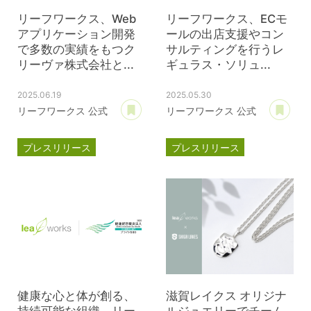
リーフワークス、Web
リーフワークス、ECモ
アプリケーション開発
ールの出店支援やコン
で多数の実績をもつク
サルティングを行うレ
リーヴァ株式会社と...
ギュラス・ソリュ...
2025.06.19
2025.05.30
あとで読む
あ
リーフワークス 公式
リーフワークス 公式
プレスリリース
プレスリリース
資本提携
クリーヴァ
資本提携
レギュラス・ソリューションズ
健康な心と体が創る、
滋賀レイクス オリジナ
持続可能な組織。リー
ルジュエリーでチーム