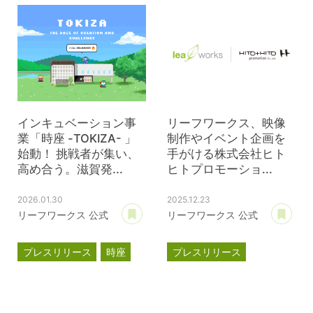
ブライト500
インキュベーション
クラウドファンディング
インキュベーション事
リーフワークス、映像
業「時座 -TOKIZA- 」
制作やイベント企画を
始動！ 挑戦者が集い、
手がける株式会社ヒト
高め合う。滋賀発...
ヒトプロモーショ...
2026.01.30
2025.12.23
あとで読む
あ
リーフワークス 公式
リーフワークス 公式
プレスリリース
時座
プレスリリース
TOKIZA
資本提携
インキュベーション
ヒトヒトプロモーション