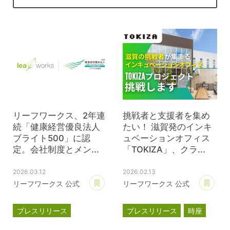
リーフワークス、2年連
挑戦者と支援者を集め
続「健康経営優良法人
たい！ 滋賀発のインキ
ブライト500」に認
ュベーションオフィス
定。会社制度とメン...
「TOKIZA」、クラ...
2026.03.12
2026.02.13
あとで読む
あ
リーフワークス 公式
リーフワークス 公式
プレスリリース
プレスリリース
時座
健康経営優良法人
TOKIZA