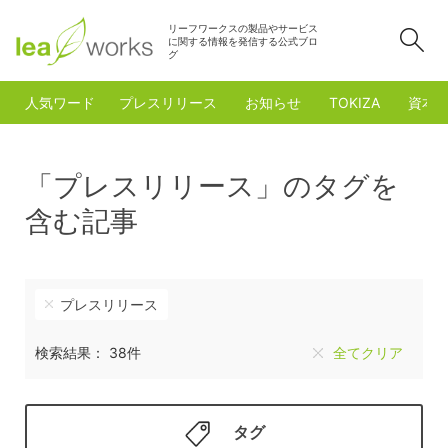
リーフワークスの製品やサービス
検
に関する情報を発信する公式ブロ
グ
人気ワード
プレスリリース
お知らせ
TOKIZA
資本
「プレスリリース」のタグを
含む記事
プレスリリース
検索結果： 38件
全てクリア
タグ