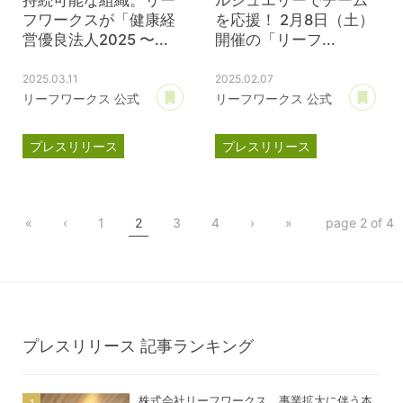
フワークスが「健康経
を応援！ 2月8日（土）
営優良法人2025 〜...
開催の「リーフ...
2025.03.11
2025.02.07
あとで読む
あ
リーフワークス 公式
リーフワークス 公式
プレスリリース
プレスリリース
ブライト500
パートナー契約
健康経営優良法人
滋賀レイクス
«
‹
1
2
3
4
›
»
page 2 of 4
公式スポンサー
ジェイウェル
プレスリリース
記事ランキング
株式会社リーフワークス、事業拡大に伴う本