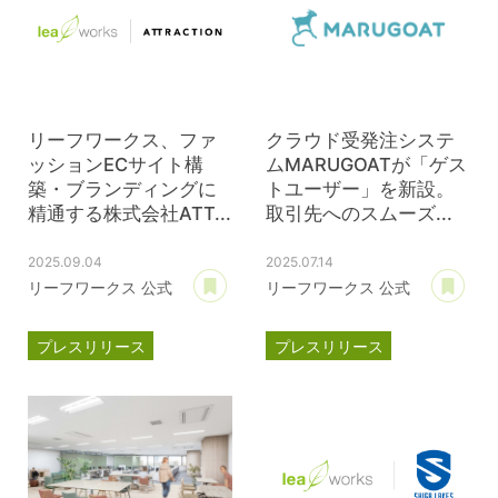
リーフワークス、ファ
クラウド受発注システ
ッションECサイト構
ムMARUGOATが「ゲス
築・ブランディングに
トユーザー」を新設。
精通する株式会社ATT...
取引先へのスムーズ...
2025.09.04
2025.07.14
あとで読む
あ
リーフワークス 公式
リーフワークス 公式
プレスリリース
プレスリリース
資本提携
マルゴート
ATTRACTION
MARUGOAT