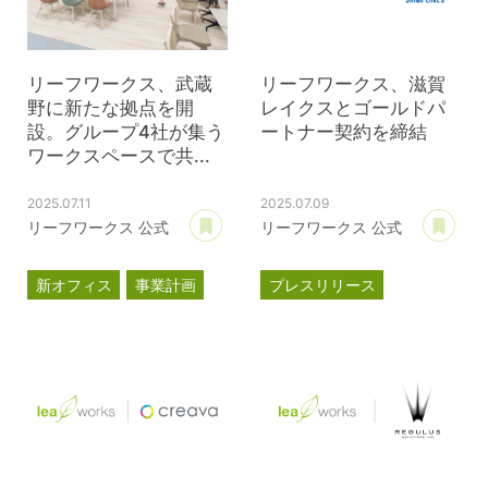
リーフワークス、武蔵
リーフワークス、滋賀
野に新たな拠点を開
レイクスとゴールドパ
設。グループ4社が集う
ートナー契約を締結
ワークスペースで共...
2025.07.11
2025.07.09
あとで読む
あ
リーフワークス 公式
リーフワークス 公式
新オフィス
事業計画
プレスリリース
プレスリリース
パートナー契約
武蔵野オフィス
滋賀レイクス
公式スポンサー