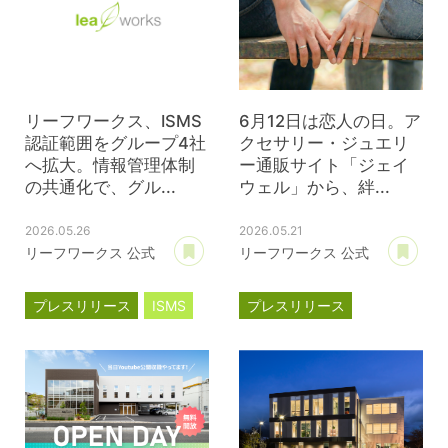
リーフワークス、ISMS
6月12日は恋人の日。ア
認証範囲をグループ4社
クセサリー・ジュエリ
へ拡大。情報管理体制
ー通販サイト「ジェイ
の共通化で、グル...
ウェル」から、絆...
2026.05.26
2026.05.21
あとで読む
あ
リーフワークス 公式
リーフワークス 公式
プレスリリース
ISMS
プレスリリース
ジェイウェル
JWell