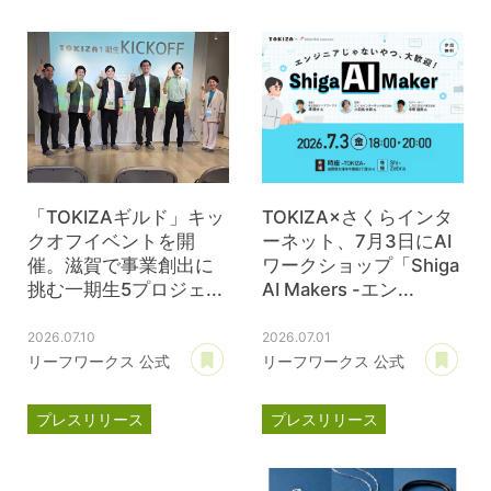
TOKIZA
時座
ジェイウェル
JWell
「TOKIZAギルド」キッ
TOKIZA×さくらインタ
クオフイベントを開
ーネット、7月3日にAI
催。滋賀で事業創出に
ワークショップ「Shiga
挑む一期生5プロジェ...
AI Makers -エン...
2026.07.10
2026.07.01
あとで読む
あ
リーフワークス 公式
リーフワークス 公式
プレスリリース
プレスリリース
TOKIZA
時座
TOKIZA
時座