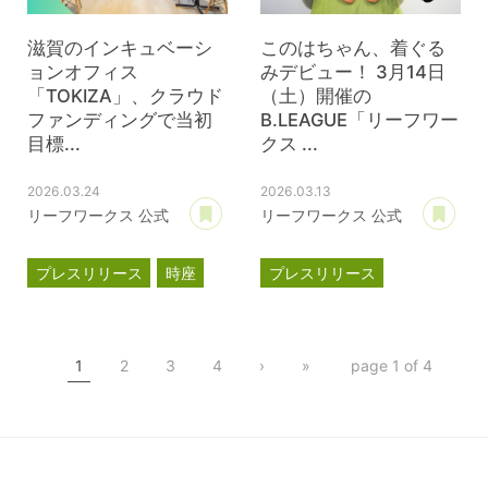
滋賀のインキュベーシ
このはちゃん、着ぐる
ョンオフィス
みデビュー！ 3月14日
「TOKIZA」、クラウド
（土）開催の
ファンディングで当初
B.LEAGUE「リーフワー
目標...
クス ...
2026.03.24
2026.03.13
あとで読む
あ
リーフワークス 公式
リーフワークス 公式
プレスリリース
時座
プレスリリース
TOKIZA
滋賀レイクス
インキュベーション
このはちゃん
TOKIZA
1
2
3
4
›
»
page 1 of 4
クラウドファンディング