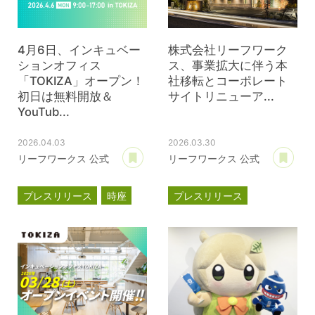
4月6日、インキュベー
株式会社リーフワーク
ションオフィス
ス、事業拡大に伴う本
「TOKIZA」オープン！
社移転とコーポレート
初日は無料開放＆
サイトリニューア...
YouTub...
2026.04.03
2026.03.30
あとで読む
あ
リーフワークス 公式
リーフワークス 公式
プレスリリース
時座
プレスリリース
TOKIZA
事業計画
新オフィス
インキュベーション