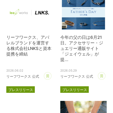
リーフワークス、アパ
今年の父の日は6月21
レルブランドを運営す
日。アクセサリー・ジ
る株式会社LNKSと資本
ュエリー通販サイト
提携を締結
「ジェイウェル」が
提...
2026.06.02
2026.05.29
あとで読む
あ
リーフワークス 公式
リーフワークス 公式
プレスリリース
プレスリリース
資本提携
LNKS
ジェイウェル
JWell