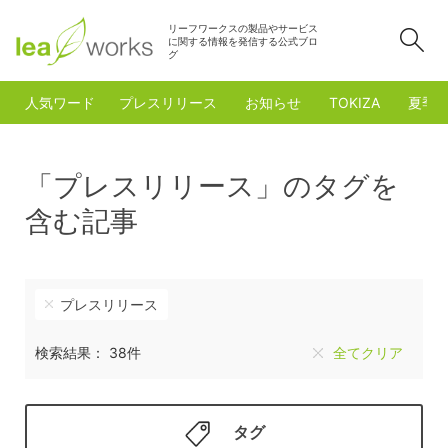
リーフワークスの製品やサービス
検
に関する情報を発信する公式ブロ
グ
人気ワード
プレスリリース
お知らせ
TOKIZA
夏季
「プレスリリース」のタグを
含む記事
プレスリリース
検索結果： 38件
全てクリア
タグ