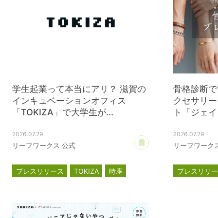
学生起業って本当にアリ？ 滋賀の
骨格診断で
インキュベーションオフィス
クセサリー
「TOKIZA」で大学生が...
ト「ジェイウ
2026.07.29
2026.07.29
あとで読む
リーフワークス 公式
リーフワークス
プレスリリース
TOKIZA
時座
プレスリリ