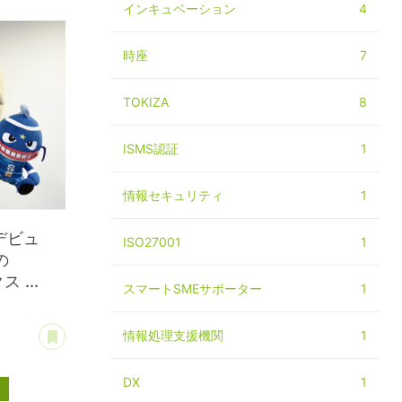
インキュベーション
4
時座
7
TOKIZA
8
ISMS認証
1
情報セキュリティ
1
デビュ
ISO27001
1
の
 ...
スマートSMEサポーター
1
あとで読む
情報処理支援機関
1
DX
1
ス