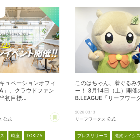
キュベーションオフィ
このはちゃん、着ぐるみ
IZA」、クラウドファン
ー！ 3月14日（土）開催
初目標...
B.LEAGUE「リーフワークス
2026.03.13
あとで読む
 公式
リーフワークス 公式
ース
時座
TOKIZA
プレスリリース
滋賀レイク