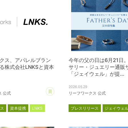
クス、アパレルブラン
今年の父の日は6月21日
る株式会社LNKSと資本
サリー・ジュエリー通販
「ジェイウェル」が提...
2026.05.29
あとで読む
 公式
リーフワークス 公式
ース
資本提携
LNKS
プレスリリース
ジェイウェ