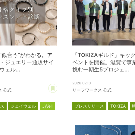
“似合う”がわかる。ア
「TOKIZAギルド」キッ
・ジュエリー通販サイ
ベントを開催。滋賀で事
ェル...
挑む一期生5プロジェ...
2026.07.10
あとで読む
 公式
リーフワークス 公式
ース
ジェイウェル
JWell
プレスリリース
TOKIZA