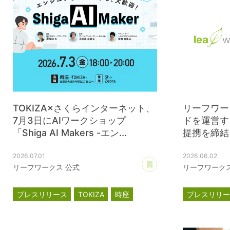
TOKIZA×さくらインターネット、
リーフワー
7月3日にAIワークショップ
ドを運営す
「Shiga AI Makers -エン...
提携を締結
2026.07.01
2026.06.02
あとで読む
リーフワークス 公式
リーフワークス
プレスリリース
TOKIZA
時座
プレスリリ