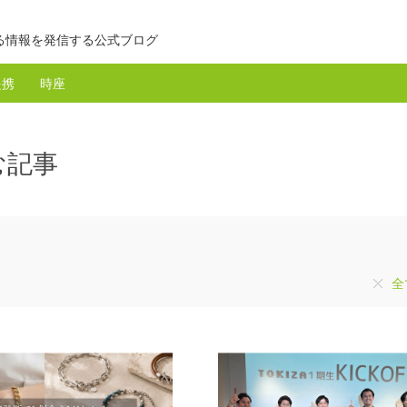
る情報を発信する公式ブログ
提携
時座
む記事
全