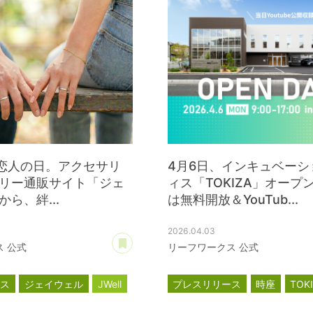
は恋人の日。アクセサリ
4月6日、インキュベーシ
リー通販サイト「ジェ
ィス「TOKIZA」オープ
ら、絆...
は無料開放＆YouTub...
2026.04.03
あとで読む
 公式
リーフワークス 公式
ース
ジェイウェル
JWell
プレスリリース
時座
TOK
インキュベーション