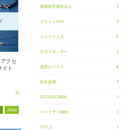
健康経営優良法人
2
ブライト500
3
ジェイウェル
5
公式スポンサー
3
。アクセ
滋賀レイクス
4
サイト
資本提携
7
あとで読む
GOOODCREW
1
ル
JWell
パートナー契約
3
ITP2.2
1