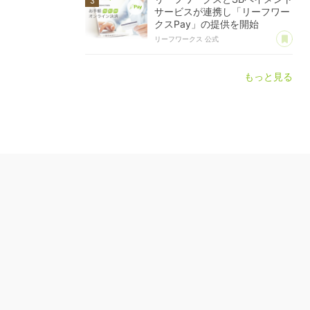
サービスが連携し「リーフワー
クスPay」の提供を開始
あ
リーフワークス 公式
もっと見る