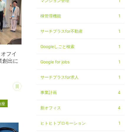
マンション管理
1
棟管理機能
1
サーチプラスfor不動産
1
Googleしごと検索
1
クオフイ
業創出に
Google for jobs
1
サーチプラスfor求人
1
あとで読む
事業計画
4
時座
新オフィス
4
ヒトヒトプロモーション
1