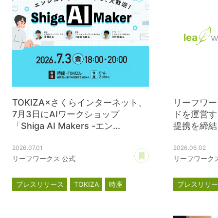
TOKIZA×さくらインターネット、
リーフワー
7月3日にAIワークショップ
ドを運営す
「Shiga AI Makers -エン...
提携を締結
2026.07.01
2026.06.02
あとで読む
リーフワークス 公式
リーフワークス
プレスリリース
TOKIZA
時座
プレスリリ