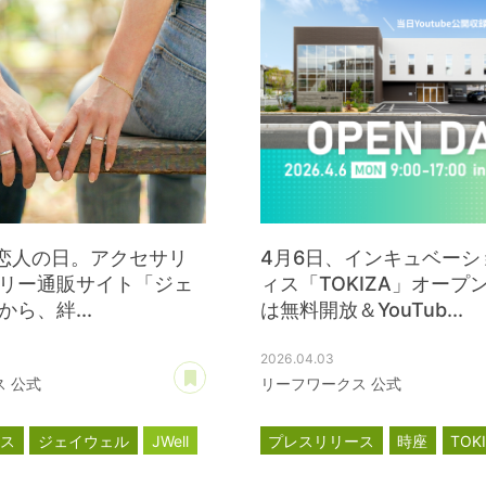
は恋人の日。アクセサリ
4月6日、インキュベーシ
リー通販サイト「ジェ
ィス「TOKIZA」オープ
ら、絆...
は無料開放＆YouTub...
2026.04.03
あとで読む
 公式
リーフワークス 公式
ース
ジェイウェル
JWell
プレスリリース
時座
TOK
インキュベーション