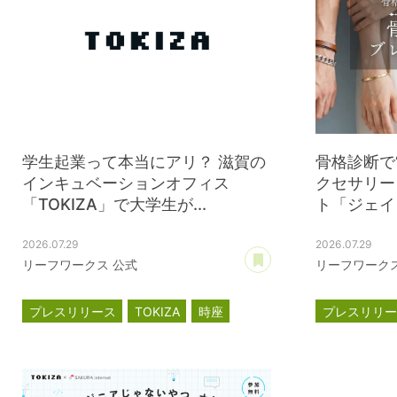
学生起業って本当にアリ？ 滋賀の
骨格診断で
インキュベーションオフィス
クセサリー
「TOKIZA」で大学生が...
ト「ジェイウ
2026.07.29
2026.07.29
あとで読む
リーフワークス 公式
リーフワークス
プレスリリース
TOKIZA
時座
プレスリリ