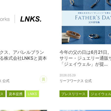
クス、アパレルブラン
今年の父の日は6月21日
る株式会社LNKSと資本
サリー・ジュエリー通販
「ジェイウェル」が提...
2026.05.29
あとで読む
 公式
リーフワークス 公式
ース
資本提携
LNKS
プレスリリース
ジェイウェ