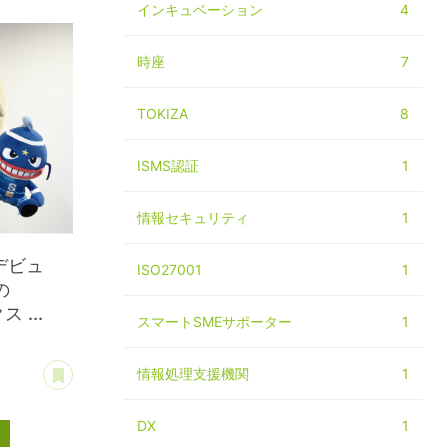
インキュベーション
4
時座
7
TOKIZA
8
ISMS認証
1
情報セキュリティ
1
デビュ
ISO27001
1
の
 ...
スマートSMEサポーター
1
あとで読む
情報処理支援機関
1
DX
1
ス