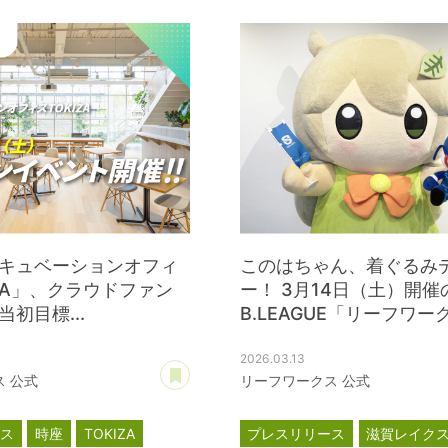
キュベーションオフィ
このはちゃん、着ぐるみ
IZA」、クラウドファン
ー！ 3月14日（土）開催
初目標...
B.LEAGUE「リーフワークス
2026.03.13
あとで読む
 公式
リーフワークス 公式
ース
時座
TOKIZA
プレスリリース
滋賀レイク