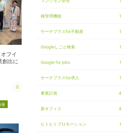
マンション管理
1
棟管理機能
1
サーチプラスfor不動産
1
Googleしごと検索
1
クオフイ
業創出に
Google for jobs
1
サーチプラスfor求人
1
あとで読む
事業計画
4
時座
新オフィス
4
ヒトヒトプロモーション
1