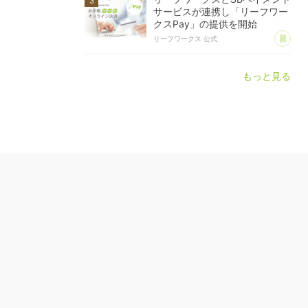
サービスが連携し「リーフワー
クスPay」の提供を開始
あ
リーフワークス 公式
もっと見る