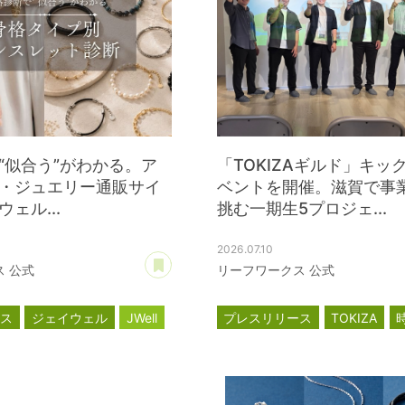
“似合う”がわかる。ア
「TOKIZAギルド」キッ
・ジュエリー通販サイ
ベントを開催。滋賀で事
ェル...
挑む一期生5プロジェ...
2026.07.10
あとで読む
 公式
リーフワークス 公式
ース
ジェイウェル
JWell
プレスリリース
TOKIZA