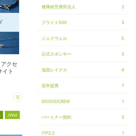
健康経営優良法人
2
ブライト500
3
ジェイウェル
5
公式スポンサー
3
。アクセ
滋賀レイクス
4
サイト
資本提携
7
あとで読む
GOOODCREW
1
ル
JWell
パートナー契約
3
ITP2.2
1