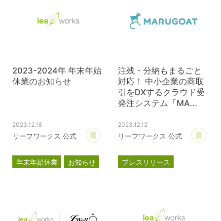
2023-2024年 年末年始
注残・分納もまるごと
休業のお知らせ
対応！ 中小企業の商取
引をDXするクラウド受
発注システム「MA...
2023.12.18
2023.12.12
あとで読む
あ
リーフワークス 公式
リーフワークス 公式
年末年始休業
お知らせ
プレスリリース
マルゴート
MARUGOAT
新商品
新製品