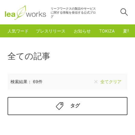
リーフワークスの製品やサービス
検
に関する情報を発信する公式ブロ
グ
人気ワード
プレスリリース
お知らせ
TOKIZA
夏季
全ての記事
検索結果： 69件
全てクリア
タグ