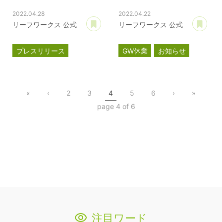
2022.04.28
2022.04.22
あとで読む
あ
リーフワークス 公式
リーフワークス 公式
プレスリリース
GW休業
お知らせ
情報セキュリティ
ISMS認証
ISO27001
«
‹
2
3
4
5
6
›
»
page 4 of 6
注目ワード