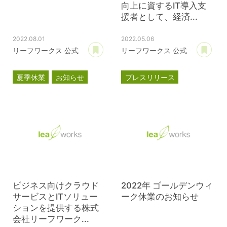
向上に資するIT導入支
援者として、経済...
2022.08.01
2022.05.06
あとで読む
あ
リーフワークス 公式
リーフワークス 公式
夏季休業
お知らせ
プレスリリース
スマートSMEサポーター
情報処理支援機関
DX
ビジネス向けクラウド
2022年 ゴールデンウィ
サービスとITソリュー
ーク休業のお知らせ
ションを提供する株式
会社リーフワーク...