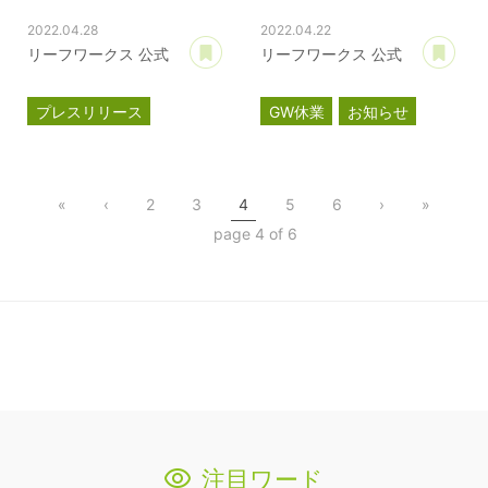
2022.04.28
2022.04.22
あとで読む
あ
リーフワークス 公式
リーフワークス 公式
プレスリリース
GW休業
お知らせ
情報セキュリティ
ISMS認証
ISO27001
«
‹
2
3
4
5
6
›
»
page 4 of 6
注目ワード