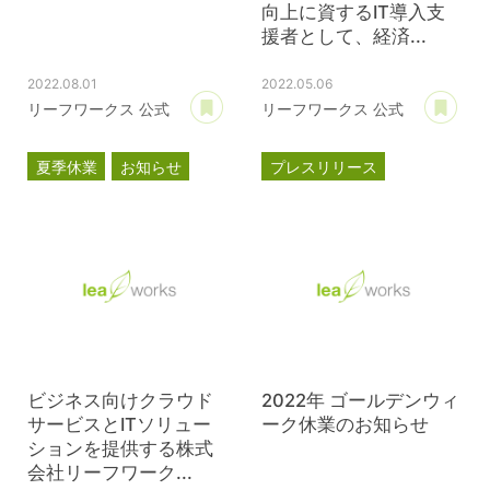
向上に資するIT導入支
援者として、経済...
2022.08.01
2022.05.06
あとで読む
あ
リーフワークス 公式
リーフワークス 公式
夏季休業
お知らせ
プレスリリース
スマートSMEサポーター
情報処理支援機関
DX
ビジネス向けクラウド
2022年 ゴールデンウィ
サービスとITソリュー
ーク休業のお知らせ
ションを提供する株式
会社リーフワーク...