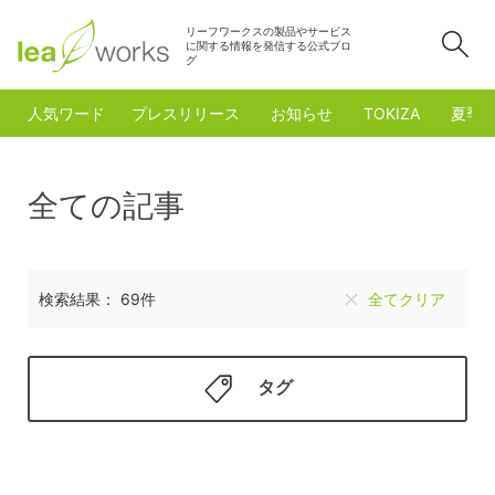
リーフワークスの製品やサービス
検
に関する情報を発信する公式ブロ
グ
人気ワード
プレスリリース
お知らせ
TOKIZA
夏季
全ての記事
検索結果： 69件
全てクリア
タグ