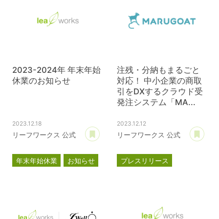
2023-2024年 年末年始
注残・分納もまるごと
休業のお知らせ
対応！ 中小企業の商取
引をDXするクラウド受
発注システム「MA...
2023.12.18
2023.12.12
あとで読む
あ
リーフワークス 公式
リーフワークス 公式
年末年始休業
お知らせ
プレスリリース
マルゴート
MARUGOAT
新商品
新製品