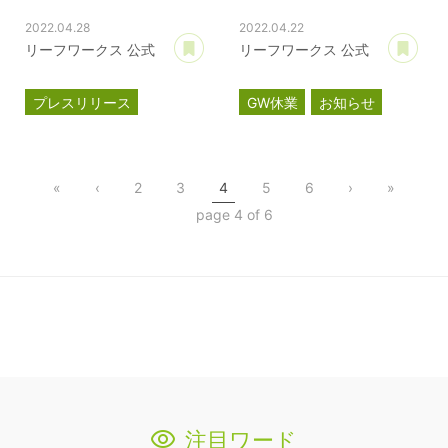
2022.04.28
2022.04.22
あとで読む
あ
リーフワークス 公式
リーフワークス 公式
プレスリリース
GW休業
お知らせ
情報セキュリティ
ISMS認証
ISO27001
«
‹
2
3
4
5
6
›
»
page 4 of 6
注目ワード