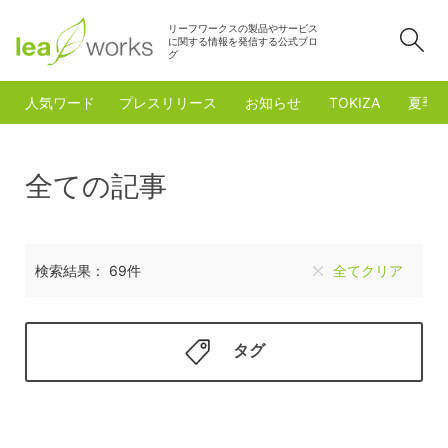
リーフワークスの製品やサービス
検
に関する情報を発信する公式ブロ
グ
人気ワード
プレスリリース
お知らせ
TOKIZA
夏季
全ての記事
検索結果： 69件
全てクリア
タグ