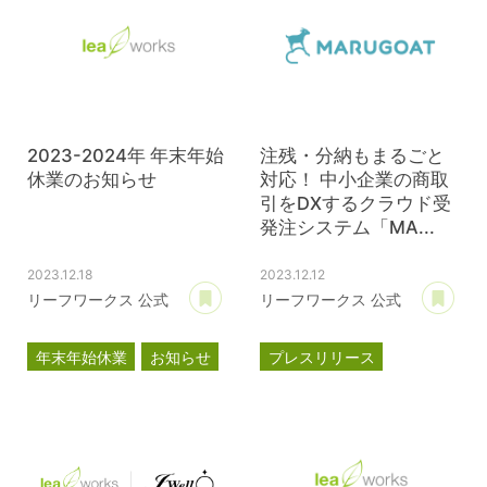
2023-2024年 年末年始
注残・分納もまるごと
休業のお知らせ
対応！ 中小企業の商取
引をDXするクラウド受
発注システム「MA...
2023.12.18
2023.12.12
あとで読む
あ
リーフワークス 公式
リーフワークス 公式
年末年始休業
お知らせ
プレスリリース
マルゴート
MARUGOAT
新商品
新製品