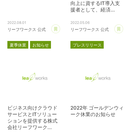
向上に資するIT導入支
援者として、経済...
2022.08.01
2022.05.06
あとで読む
あ
リーフワークス 公式
リーフワークス 公式
夏季休業
お知らせ
プレスリリース
スマートSMEサポーター
情報処理支援機関
DX
ビジネス向けクラウド
2022年 ゴールデンウィ
サービスとITソリュー
ーク休業のお知らせ
ションを提供する株式
会社リーフワーク...