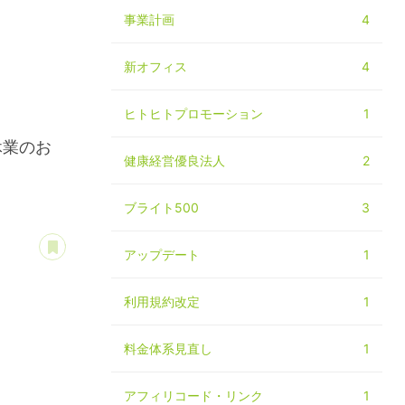
事業計画
4
新オフィス
4
ヒトヒトプロモーション
1
始休業のお
健康経営優良法人
2
ブライト500
3
あとで読む
アップデート
1
利用規約改定
1
料金体系見直し
1
アフィリコード・リンク
1