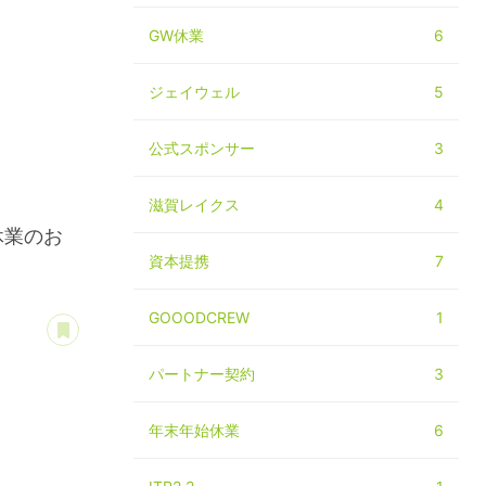
GW休業
6
ジェイウェル
5
公式スポンサー
3
滋賀レイクス
4
始休業のお
資本提携
7
GOOODCREW
1
あとで読む
パートナー契約
3
年末年始休業
6