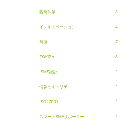
臨時休業
3
インキュベーション
4
時座
7
TOKIZA
8
ISMS認証
1
情報セキュリティ
1
ISO27001
1
スマートSMEサポーター
1