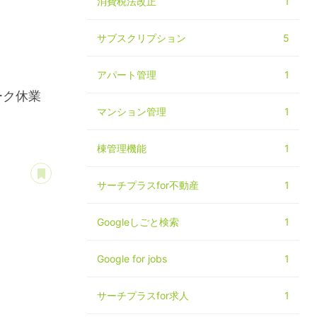
消費税法改正
1
サブスクリプション
5
アパート管理
1
ーク休業
マンション管理
1
棟管理機能
1
あとで読む
サーチプラスfor不動産
1
Googleしごと検索
1
Google for jobs
1
サーチプラスfor求人
1