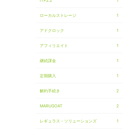
ITP2.2
1
ローカルストレージ
1
アドクロック
1
アフィリエイト
1
継続課金
1
定期購入
1
解約手続き
2
MARUGOAT
2
レギュラス・ソリューションズ
1