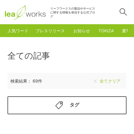
リーフワークスの製品やサービス
検
に関する情報を発信する公式ブロ
グ
人気ワード
プレスリリース
お知らせ
TOKIZA
夏季
全ての記事
検索結果： 69件
全てクリア
タグ