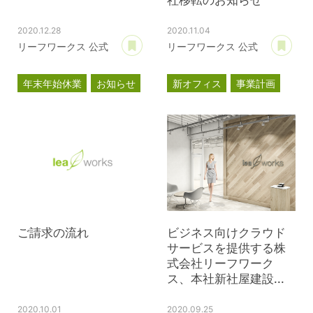
社移転のお知らせ
2020.12.28
2020.11.04
あとで読む
あ
リーフワークス 公式
リーフワークス 公式
年末年始休業
お知らせ
新オフィス
事業計画
プレスリリース
ご請求の流れ
ビジネス向けクラウド
サービスを提供する株
式会社リーフワーク
ス、本社新社屋建設...
2020.10.01
2020.09.25