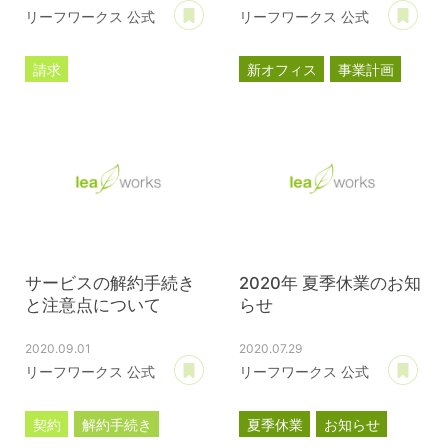
あとで読む
あ
リーフワークス 公式
リーフワークス 公式
請求
新オフィス
事業計画
サブスクリプション
プレスリリース
サービスの解約手続き
2020年 夏季休業のお知
と注意点について
らせ
2020.09.01
2020.07.29
あとで読む
あ
リーフワークス 公式
リーフワークス 公式
契約
解約手続き
夏季休業
お知らせ