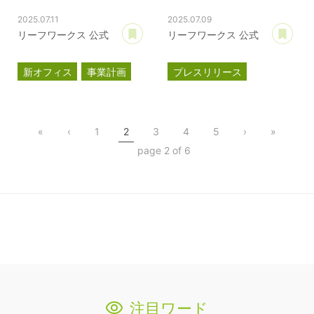
2025.07.11
2025.07.09
あとで読む
あ
リーフワークス 公式
リーフワークス 公式
新オフィス
事業計画
プレスリリース
プレスリリース
パートナー契約
武蔵野オフィス
滋賀レイクス
«
‹
1
2
3
4
5
›
»
公式スポンサー
page 2 of 6
注目ワード