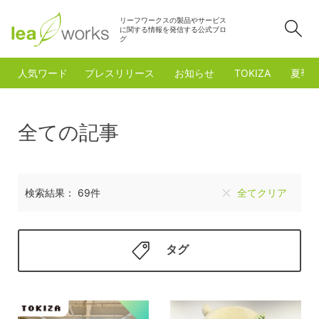
リーフワークスの製品やサービス
検
に関する情報を発信する公式ブロ
グ
人気ワード
プレスリリース
お知らせ
TOKIZA
夏季
全ての記事
検索結果： 69件
全てクリア
タグ