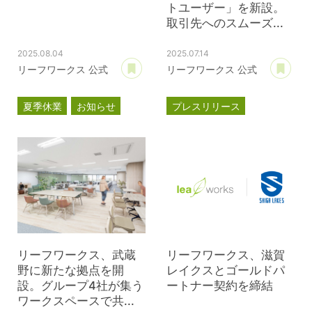
トユーザー」を新設。
取引先へのスムーズ...
2025.08.04
2025.07.14
あとで読む
あ
リーフワークス 公式
リーフワークス 公式
夏季休業
お知らせ
プレスリリース
マルゴート
MARUGOAT
リーフワークス、武蔵
リーフワークス、滋賀
野に新たな拠点を開
レイクスとゴールドパ
設。グループ4社が集う
ートナー契約を締結
ワークスペースで共...