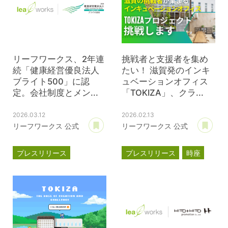
リーフワークス、2年連
挑戦者と支援者を集め
続「健康経営優良法人
たい！ 滋賀発のインキ
ブライト500」に認
ュベーションオフィス
定。会社制度とメン...
「TOKIZA」、クラ...
2026.03.12
2026.02.13
あとで読む
あ
リーフワークス 公式
リーフワークス 公式
プレスリリース
プレスリリース
時座
健康経営優良法人
TOKIZA
ブライト500
インキュベーション
クラウドファンディング