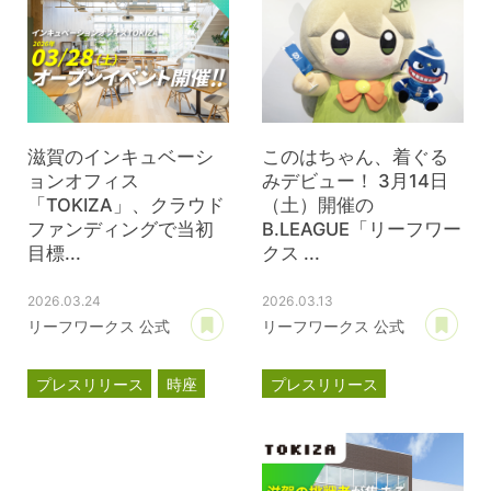
滋賀のインキュベーシ
このはちゃん、着ぐる
ョンオフィス
みデビュー！ 3月14日
「TOKIZA」、クラウド
（土）開催の
ファンディングで当初
B.LEAGUE「リーフワー
目標...
クス ...
2026.03.24
2026.03.13
あとで読む
あ
リーフワークス 公式
リーフワークス 公式
プレスリリース
時座
プレスリリース
TOKIZA
滋賀レイクス
インキュベーション
このはちゃん
TOKIZA
クラウドファンディング