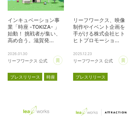
インキュベーション事
リーフワークス、映像
業「時座 -TOKIZA- 」
制作やイベント企画を
始動！ 挑戦者が集い、
手がける株式会社ヒト
高め合う。滋賀発...
ヒトプロモーショ...
2026.01.30
2025.12.23
あとで読む
あ
リーフワークス 公式
リーフワークス 公式
プレスリリース
時座
プレスリリース
TOKIZA
資本提携
インキュベーション
ヒトヒトプロモーション