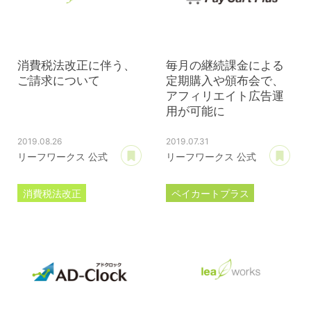
プレミアムサポートサービス規約
アフィリコードリンクサービス利用規約
消費税法改正に伴う、
毎月の継続課金による
ご請求について
定期購入や頒布会で、
アフィリエイト広告運
用が可能に
2019.08.26
2019.07.31
あとで読む
あ
リーフワークス 公式
リーフワークス 公式
消費税法改正
ペイカートプラス
サブスクリプション
アフィリエイト
継続課金
定期購入