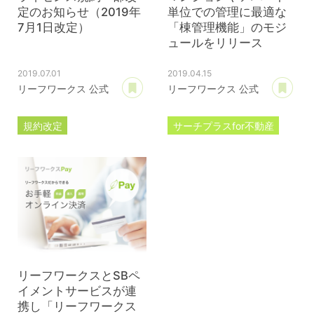
定のお知らせ（2019年
単位での管理に最適な
7月1日改定）
「棟管理機能」のモジ
ュールをリリース
2019.07.01
2019.04.15
あとで読む
あ
リーフワークス 公式
リーフワークス 公式
規約改定
サーチプラスfor不動産
カスタマイズ規約
プレスリリース
ライセンス規約
棟管理機能
マンション管理
アパート管理
リーフワークスとSBペ
イメントサービスが連
携し「リーフワークス