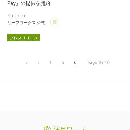
Pay」の提供を開始
2019.01.31
あとで読む
リーフワークス 公式
プレスリリース
ペイカートプラス
リーフワークスPay
«
‹
4
5
6
page 6 of 6
クレジットカード決済
注目ワード