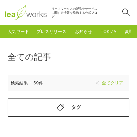
リーフワークスの製品やサービス
検
に関する情報を発信する公式ブロ
グ
人気ワード
プレスリリース
お知らせ
TOKIZA
夏季
全ての記事
検索結果： 69件
全てクリア
タグ