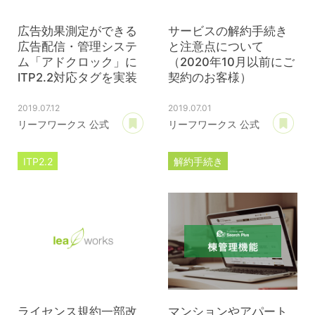
広告効果測定ができる
サービスの解約手続き
広告配信・管理システ
と注意点について
ム「アドクロック」に
（2020年10月以前にご
ITP2.2対応タグを実装
契約のお客様）
2019.07.12
2019.07.01
あとで読む
あ
リーフワークス 公式
リーフワークス 公式
ITP2.2
解約手続き
ローカルストレージ
サブスクリプション
アドクロック
プレスリリース
ライセンス規約一部改
マンションやアパート