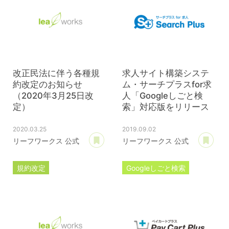
改正民法に伴う各種規
求人サイト構築システ
約改定のお知らせ
ム・サーチプラスfor求
（2020年3月25日改
人「Googleしごと検
定）
索」対応版をリリース
2020.03.25
2019.09.02
あとで読む
あ
リーフワークス 公式
リーフワークス 公式
規約改定
Googleしごと検索
ライセンス規約
Google for jobs
カスタマイズ規約
サーチプラスfor求人
サーバー利用規約
プレスリリース