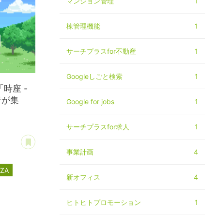
マンション管理
1
棟管理機能
1
サーチプラスfor不動産
1
Googleしごと検索
1
時座 -
者が集
Google for jobs
1
サーチプラスfor求人
1
あとで読む
事業計画
4
IZA
新オフィス
4
ヒトヒトプロモーション
1