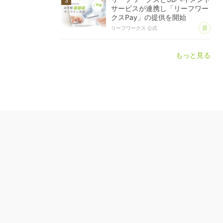
サービスが連携し「リーフワー
クスPay」の提供を開始
あ
リーフワークス 公式
もっと見る