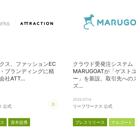
クス、ファッションEC
クラウド受発注システム
・ブランディングに精
MARUGOATが「ゲスト
社ATT...
ー」を新設。取引先への
ズ...
2025.07.14
あとで読む
 公式
リーフワークス 公式
ース
資本提携
プレスリリース
マルゴート
N
MARUGOAT