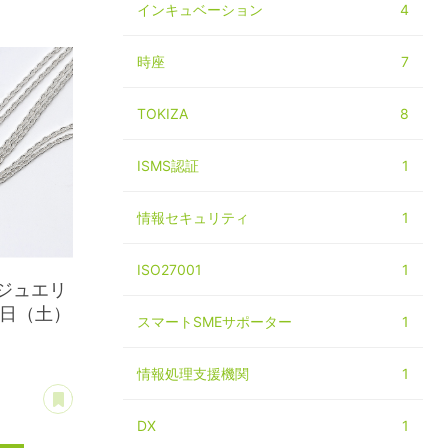
インキュベーション
4
時座
7
TOKIZA
8
ISMS認証
1
情報セキュリティ
1
ISO27001
1
ジュエリ
8日（土）
スマートSMEサポーター
1
情報処理支援機関
1
あとで読む
DX
1