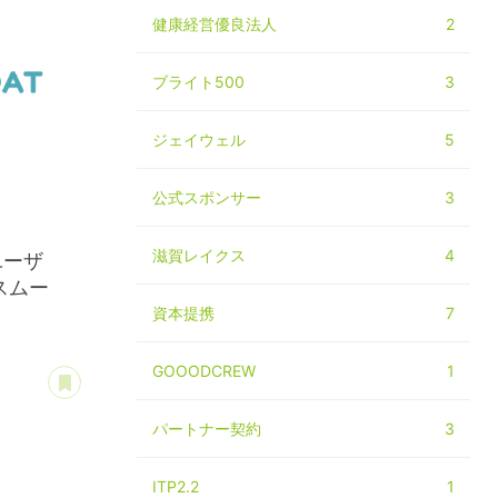
健康経営優良法人
2
ブライト500
3
ジェイウェル
5
公式スポンサー
3
滋賀レイクス
4
ユーザ
スムー
資本提携
7
GOOODCREW
1
あとで読む
パートナー契約
3
ITP2.2
1