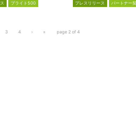
ース
ブライト500
プレスリリース
パートナー
良法人
滋賀レイクス
公式スポンサ
ジェイウェル
3
4
›
»
page 2 of 4