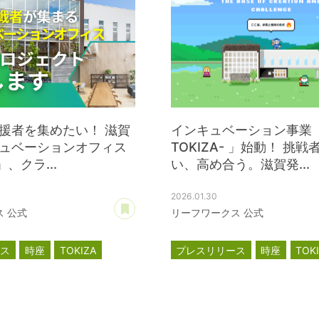
援者を集めたい！ 滋賀
インキュベーション事業「
ュベーションオフィス
TOKIZA- 」始動！ 挑戦
」、クラ...
い、高め合う。滋賀発...
2026.01.30
あとで読む
 公式
リーフワークス 公式
ース
時座
TOKIZA
プレスリリース
時座
TOK
ーション
インキュベーション
ァンディング