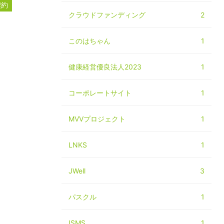
契約
クラウドファンディング
2
ー
このはちゃん
1
健康経営優良法人2023
1
コーポレートサイト
1
MVVプロジェクト
1
LNKS
1
JWell
3
パスクル
1
ISMS
1