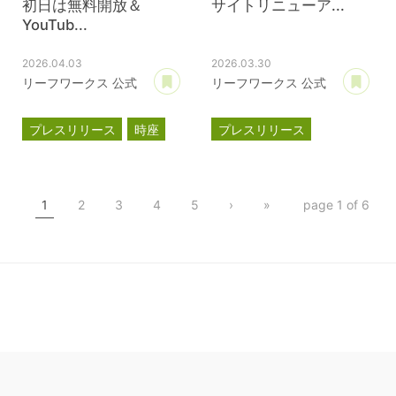
初日は無料開放＆
サイトリニューア...
YouTub...
2026.04.03
2026.03.30
あとで読む
あ
リーフワークス 公式
リーフワークス 公式
プレスリリース
時座
プレスリリース
TOKIZA
事業計画
新オフィス
インキュベーション
1
2
3
4
5
›
»
page 1 of 6