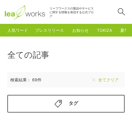
リーフワークスの製品やサービス
検
に関する情報を発信する公式ブロ
グ
人気ワード
プレスリリース
お知らせ
TOKIZA
夏季
全ての記事
検索結果： 69件
全てクリア
タグ