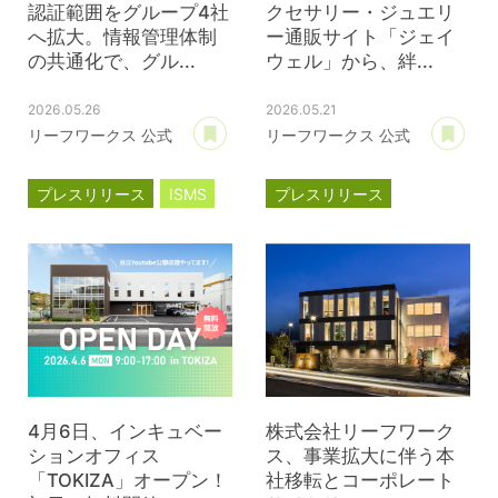
認証範囲をグループ4社
クセサリー・ジュエリ
へ拡大。情報管理体制
ー通販サイト「ジェイ
の共通化で、グル...
ウェル」から、絆...
2026.05.26
2026.05.21
あとで読む
あ
リーフワークス 公式
リーフワークス 公式
プレスリリース
ISMS
プレスリリース
ジェイウェル
JWell
4月6日、インキュベー
株式会社リーフワーク
ションオフィス
ス、事業拡大に伴う本
「TOKIZA」オープン！
社移転とコーポレート