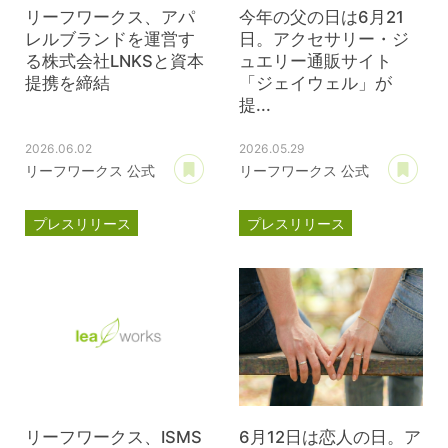
リーフワークス、アパ
今年の父の日は6月21
レルブランドを運営す
日。アクセサリー・ジ
る株式会社LNKSと資本
ュエリー通販サイト
提携を締結
「ジェイウェル」が
提...
2026.06.02
2026.05.29
あとで読む
あ
リーフワークス 公式
リーフワークス 公式
プレスリリース
プレスリリース
資本提携
LNKS
ジェイウェル
JWell
リーフワークス、ISMS
6月12日は恋人の日。ア