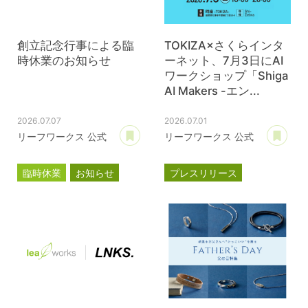
創立記念行事による臨
TOKIZA×さくらインタ
時休業のお知らせ
ーネット、7月3日にAI
ワークショップ「Shiga
AI Makers -エン...
2026.07.07
2026.07.01
あとで読む
あ
リーフワークス 公式
リーフワークス 公式
臨時休業
お知らせ
プレスリリース
TOKIZA
時座