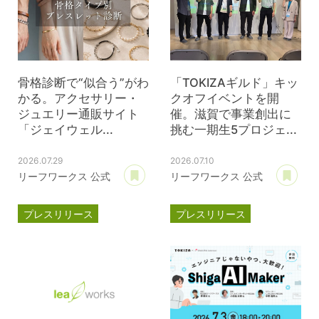
骨格診断で“似合う”がわ
「TOKIZAギルド」キッ
かる。アクセサリー・
クオフイベントを開
ジュエリー通販サイト
催。滋賀で事業創出に
「ジェイウェル...
挑む一期生5プロジェ...
2026.07.29
2026.07.10
あとで読む
あ
リーフワークス 公式
リーフワークス 公式
プレスリリース
プレスリリース
ジェイウェル
JWell
TOKIZA
時座