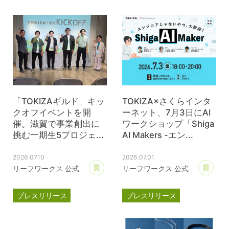
TOKIZA
時座
ジェイウェル
JWell
「TOKIZAギルド」キッ
TOKIZA×さくらインタ
クオフイベントを開
ーネット、7月3日にAI
催。滋賀で事業創出に
ワークショップ「Shiga
挑む一期生5プロジェ...
AI Makers -エン...
2026.07.10
2026.07.01
あとで読む
あ
リーフワークス 公式
リーフワークス 公式
プレスリリース
プレスリリース
TOKIZA
時座
TOKIZA
時座