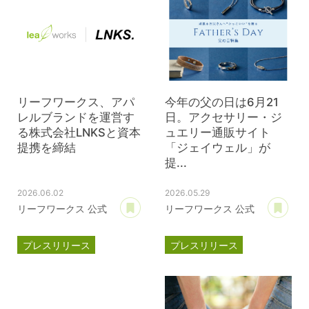
リーフワークス、アパ
今年の父の日は6月21
レルブランドを運営す
日。アクセサリー・ジ
る株式会社LNKSと資本
ュエリー通販サイト
提携を締結
「ジェイウェル」が
提...
2026.06.02
2026.05.29
あとで読む
あ
リーフワークス 公式
リーフワークス 公式
プレスリリース
プレスリリース
資本提携
LNKS
ジェイウェル
JWell