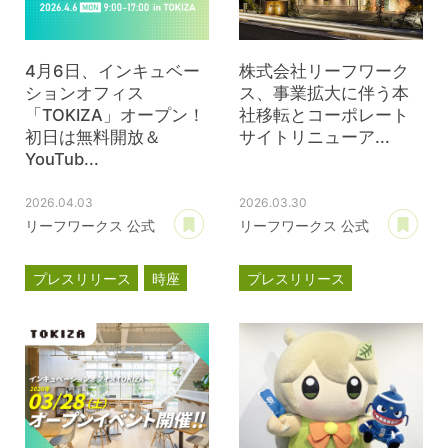
4月6日、インキュベー
株式会社リーフワーク
ションオフィス
ス、事業拡大に伴う本
「TOKIZA」オープン！
社移転とコーポレート
初日は無料開放＆
サイトリニューア...
YouTub...
2026.04.03
2026.03.30
あとで読む
あ
リーフワークス 公式
リーフワークス 公式
プレスリリース
時座
プレスリリース
TOKIZA
事業計画
新オフィス
インキュベーション