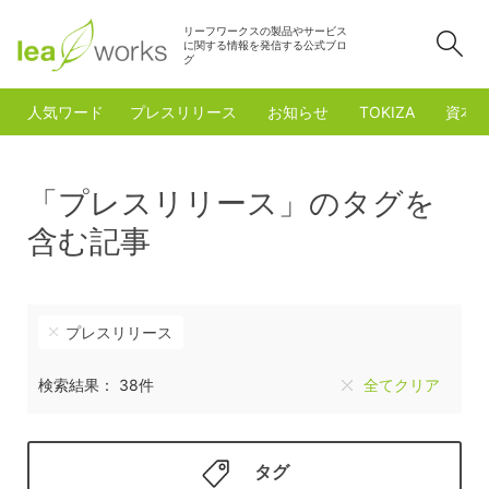
リーフワークスの製品やサービス
検
に関する情報を発信する公式ブロ
グ
人気ワード
プレスリリース
お知らせ
TOKIZA
資本
「プレスリリース」のタグを
含む記事
プレスリリース
検索結果： 38件
全てクリア
タグ