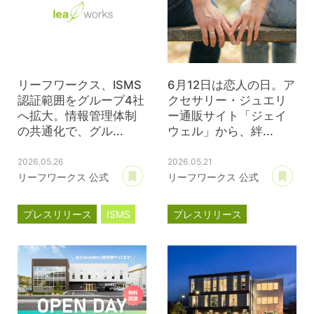
リーフワークス、ISMS
6月12日は恋人の日。ア
認証範囲をグループ4社
クセサリー・ジュエリ
へ拡大。情報管理体制
ー通販サイト「ジェイ
の共通化で、グル...
ウェル」から、絆...
2026.05.26
2026.05.21
あとで読む
あ
リーフワークス 公式
リーフワークス 公式
プレスリリース
ISMS
プレスリリース
ジェイウェル
JWell