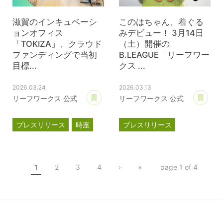
滋賀のインキュベーシ
このはちゃん、着ぐる
ョンオフィス
みデビュー！ 3月14日
「TOKIZA」、クラウド
（土）開催の
ファンディングで当初
B.LEAGUE「リーフワー
目標...
クス ...
2026.03.24
2026.03.13
あとで読む
あ
リーフワークス 公式
リーフワークス 公式
プレスリリース
時座
プレスリリース
TOKIZA
滋賀レイクス
インキュベーション
このはちゃん
TOKIZA
1
2
3
4
›
»
page 1 of 4
クラウドファンディング