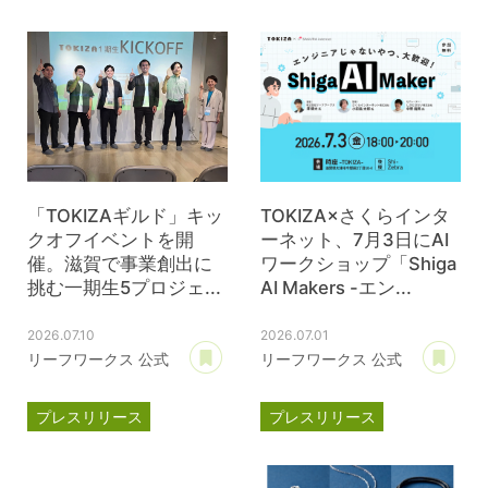
TOKIZA
時座
ジェイウェル
JWell
「TOKIZAギルド」キッ
TOKIZA×さくらインタ
クオフイベントを開
ーネット、7月3日にAI
催。滋賀で事業創出に
ワークショップ「Shiga
挑む一期生5プロジェ...
AI Makers -エン...
2026.07.10
2026.07.01
あとで読む
あ
リーフワークス 公式
リーフワークス 公式
プレスリリース
プレスリリース
TOKIZA
時座
TOKIZA
時座