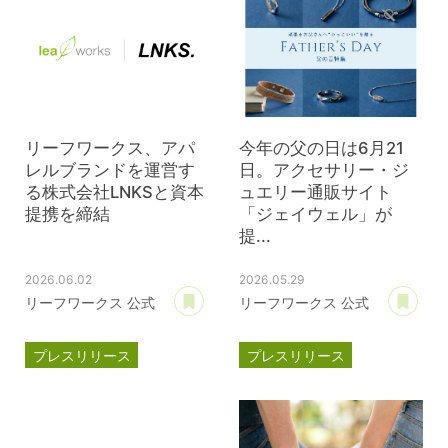
リーフワークス、アパ
今年の父の日は6月21
レルブランドを運営す
日。アクセサリー・ジ
る株式会社LNKSと資本
ュエリー通販サイト
提携を締結
「ジェイウェル」が
提...
2026.06.02
2026.05.29
あとで読む
あ
リーフワークス 公式
リーフワークス 公式
プレスリリース
プレスリリース
資本提携
LNKS
ジェイウェル
JWell