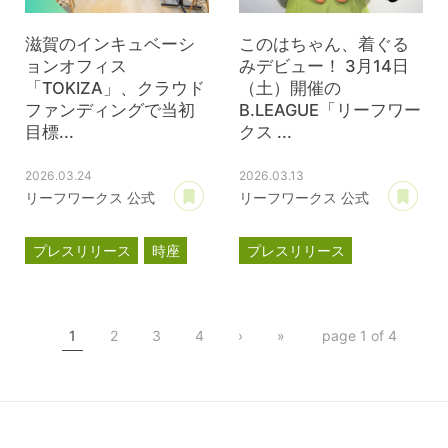
滋賀のインキュベーシ
このはちゃん、着ぐる
ョンオフィス
みデビュー！ 3月14日
「TOKIZA」、クラウド
（土）開催の
ファンディングで当初
B.LEAGUE「リーフワー
目標...
クス ...
2026.03.24
2026.03.13
あとで読む
あ
リーフワークス 公式
リーフワークス 公式
プレスリリース
時座
プレスリリース
TOKIZA
滋賀レイクス
インキュベーション
このはちゃん
TOKIZA
1
2
3
4
›
»
page 1 of 4
クラウドファンディング