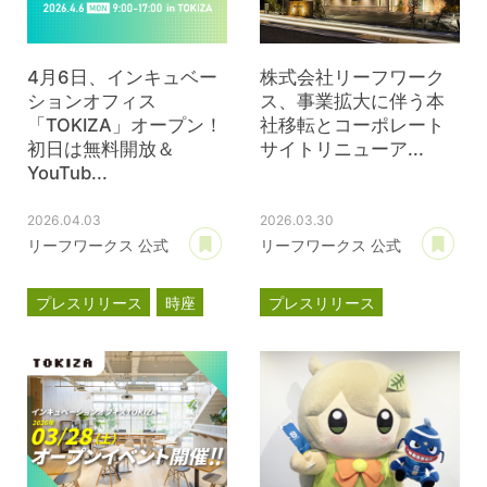
4月6日、インキュベー
株式会社リーフワーク
ションオフィス
ス、事業拡大に伴う本
「TOKIZA」オープン！
社移転とコーポレート
初日は無料開放＆
サイトリニューア...
YouTub...
2026.04.03
2026.03.30
あとで読む
あ
リーフワークス 公式
リーフワークス 公式
プレスリリース
時座
プレスリリース
TOKIZA
事業計画
新オフィス
インキュベーション