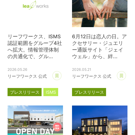
リーフワークス、ISMS
6月12日は恋人の日。ア
認証範囲をグループ4社
クセサリー・ジュエリ
へ拡大。情報管理体制
ー通販サイト「ジェイ
の共通化で、グル...
ウェル」から、絆...
2026.05.26
2026.05.21
あとで読む
あ
リーフワークス 公式
リーフワークス 公式
プレスリリース
ISMS
プレスリリース
ジェイウェル
JWell