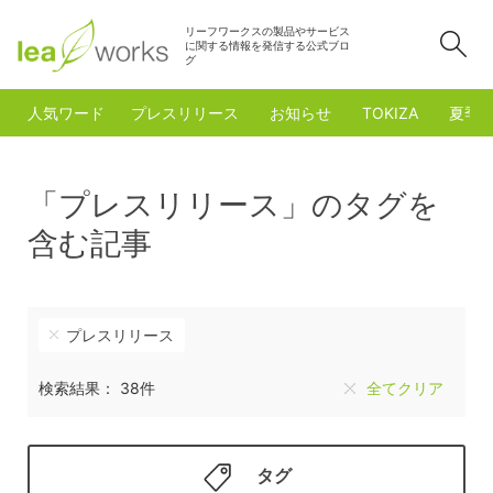
リーフワークスの製品やサービス
検
に関する情報を発信する公式ブロ
グ
人気ワード
プレスリリース
お知らせ
TOKIZA
夏季
「プレスリリース」のタグを
含む記事
プレスリリース
検索結果： 38件
全てクリア
タグ