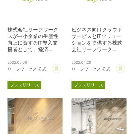
株式会社リーフワーク
ビジネス向けクラウド
スが中小企業の生産性
サービスとITソリュー
向上に資するIT導入支
ションを提供する株式
援者として、経済...
会社リーフワーク...
2022.05.06
2022.04.28
あとで読む
あ
リーフワークス 公式
リーフワークス 公式
プレスリリース
プレスリリース
スマートSMEサポーター
情報セキュリティ
情報処理支援機関
DX
ISMS認証
ISO27001