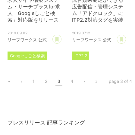
ム・サーチプラスfor求
広告配信・管理システ
人「Googleしごと検
ム「アドクロック」に
索」対応版をリリース
ITP2.2対応タグを実装
2019.09.02
2019.07.12
あとで読む
あ
リーフワークス 公式
リーフワークス 公式
Googleしごと検索
ITP2.2
Google for jobs
ローカルストレージ
サーチプラスfor求人
アドクロック
«
‹
1
2
3
4
›
»
page 3 of 4
プレスリリース
プレスリリース
プレスリリース
記事ランキング