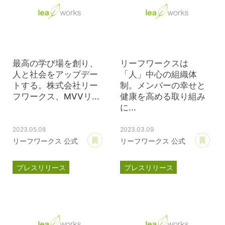
新製品
最高の学び場を創り、
リーフワークスは
人と社会をアップデー
「人」中心の組織体
トする。株式会社リー
制。メンバーの幸せと
フワークス、MVVリ...
健康を高める取り組み
に...
2023.05.08
2023.03.09
あとで読む
あ
リーフワークス 公式
リーフワークス 公式
プレスリリース
プレスリリース
MVVプロジェクト
ブライト500
コーポレートサイト
健康経営優良法人2023