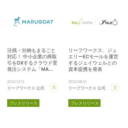
GOOODCREW
滋賀レイクス
公式スポンサー
注残・分納もまるごと
リーフワークス、ジュ
対応！ 中小企業の商取
エリーECモールを運営
引をDXするクラウド受
するジェイウェルとの
発注システム「MA...
資本提携を発表
2023.12.12
2023.08.01
あとで読む
あ
リーフワークス 公式
リーフワークス 公式
プレスリリース
プレスリリース
マルゴート
資本提携
パスクル
MARUGOAT
新商品
ジェイウェル