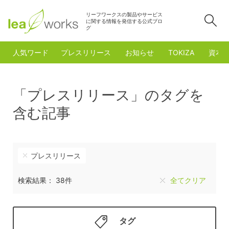
リーフワークスの製品やサービス
検
に関する情報を発信する公式ブロ
グ
人気ワード
プレスリリース
お知らせ
TOKIZA
資本
「プレスリリース」のタグを
含む記事
プレスリリース
検索結果： 38件
全てクリア
タグ