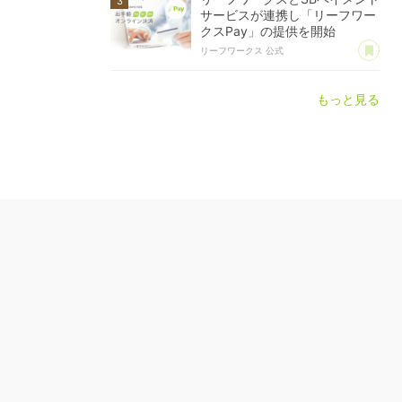
サービスが連携し「リーフワー
クスPay」の提供を開始
あ
リーフワークス 公式
もっと見る