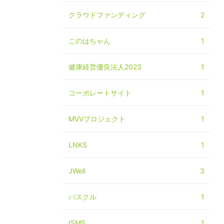
ス
クラウドファンディング
2
このはちゃん
1
健康経営優良法人2023
1
コーポレートサイト
1
MVVプロジェクト
1
LNKS
1
JWell
3
パスクル
1
ISMS
1