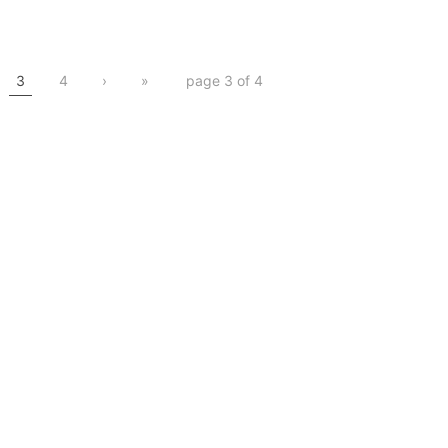
or求人
プレスリリース
アドクロック
プレスリリー
3
4
›
»
page 3 of 4