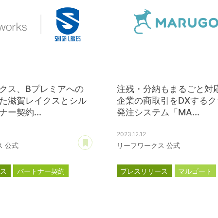
クス、Bプレミアへの
注残・分納もまるごと対応
た滋賀レイクスとシル
企業の商取引をDXするク
ー契約...
発注システム「MA...
2023.12.12
あとで読む
 公式
リーフワークス 公式
ース
パートナー契約
プレスリリース
マルゴート
ス
公式スポンサー
MARUGOAT
新商品
新製