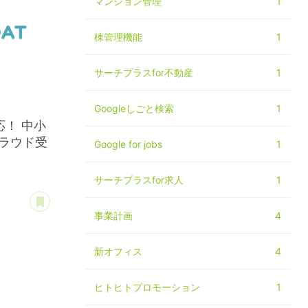
マンション管理
1
棟管理機能
1
サーチプラスfor不動産
1
Googleしごと検索
1
！ 中小
ラウド受
Google for jobs
1
サーチプラスfor求人
1
あとで読む
事業計画
4
新オフィス
4
品
ヒトヒトプロモーション
1