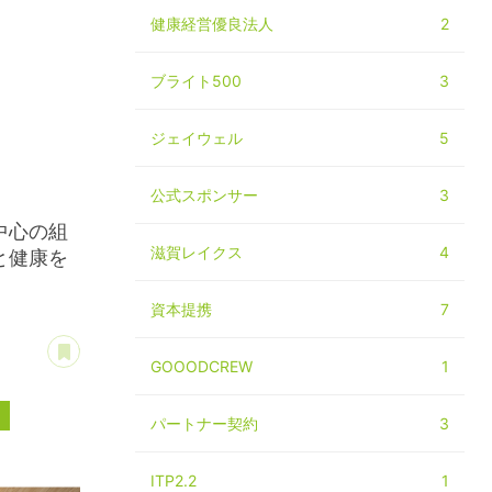
健康経営優良法人
2
ブライト500
3
ジェイウェル
5
公式スポンサー
3
中心の組
滋賀レイクス
4
と健康を
資本提携
7
あとで読む
GOOODCREW
1
0
パートナー契約
3
ITP2.2
1