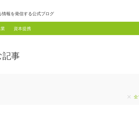
る情報を発信する公式ブログ
休業
資本提携
む記事
全