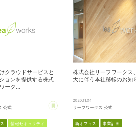
けクラウドサービスと
株式会社リーフワークス
ーションを提供する株式
大に伴う本社移転のお知
ーク...
2020.11.04
あとで読む
 公式
リーフワークス 公式
ース
情報セキュリティ
新オフィス
事業計画
ISO27001
プレスリリース