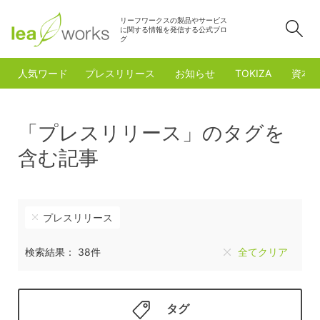
リーフワークスの製品やサービス
検
に関する情報を発信する公式ブロ
グ
人気ワード
プレスリリース
お知らせ
TOKIZA
資本
「プレスリリース」のタグを
含む記事
プレスリリース
検索結果： 38件
全てクリア
タグ