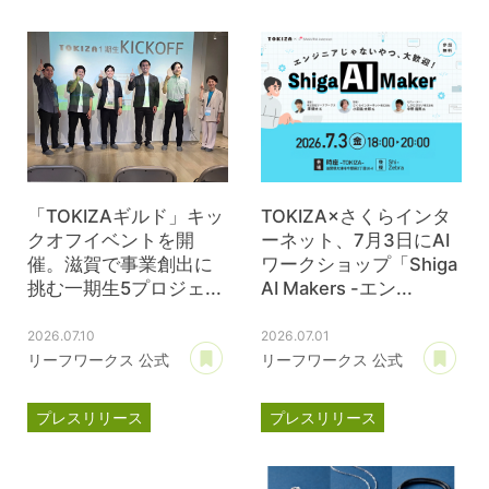
TOKIZA
時座
ジェイウェル
JWell
「TOKIZAギルド」キッ
TOKIZA×さくらインタ
クオフイベントを開
ーネット、7月3日にAI
催。滋賀で事業創出に
ワークショップ「Shiga
挑む一期生5プロジェ...
AI Makers -エン...
2026.07.10
2026.07.01
あとで読む
あ
リーフワークス 公式
リーフワークス 公式
プレスリリース
プレスリリース
TOKIZA
時座
TOKIZA
時座