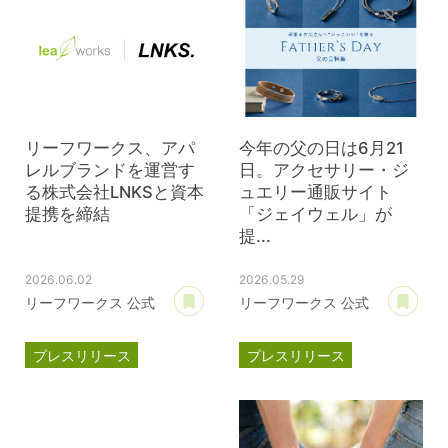
リーフワークス、アパ
今年の父の日は6月21
レルブランドを運営す
日。アクセサリー・ジ
る株式会社LNKSと資本
ュエリー通販サイト
提携を締結
「ジェイウェル」が
提...
2026.06.02
2026.05.29
あとで読む
あ
リーフワークス 公式
リーフワークス 公式
プレスリリース
プレスリリース
資本提携
LNKS
ジェイウェル
JWell