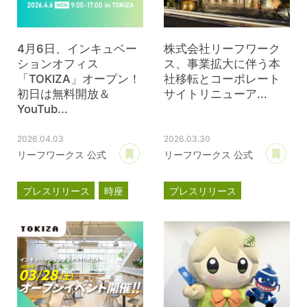
4月6日、インキュベー
株式会社リーフワーク
ションオフィス
ス、事業拡大に伴う本
「TOKIZA」オープン！
社移転とコーポレート
初日は無料開放＆
サイトリニューア...
YouTub...
2026.04.03
2026.03.30
あとで読む
あ
リーフワークス 公式
リーフワークス 公式
プレスリリース
時座
プレスリリース
TOKIZA
事業計画
新オフィス
インキュベーション