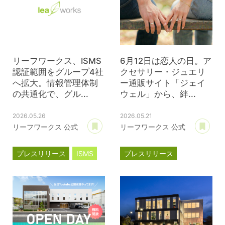
リーフワークス、ISMS
6月12日は恋人の日。ア
認証範囲をグループ4社
クセサリー・ジュエリ
へ拡大。情報管理体制
ー通販サイト「ジェイ
の共通化で、グル...
ウェル」から、絆...
2026.05.26
2026.05.21
あとで読む
あ
リーフワークス 公式
リーフワークス 公式
プレスリリース
ISMS
プレスリリース
ジェイウェル
JWell