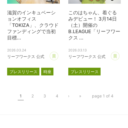
滋賀のインキュベーシ
このはちゃん、着ぐる
ョンオフィス
みデビュー！ 3月14日
「TOKIZA」、クラウド
（土）開催の
ファンディングで当初
B.LEAGUE「リーフワー
目標...
クス ...
2026.03.24
2026.03.13
あとで読む
あ
リーフワークス 公式
リーフワークス 公式
プレスリリース
時座
プレスリリース
TOKIZA
滋賀レイクス
インキュベーション
このはちゃん
TOKIZA
1
2
3
4
›
»
page 1 of 4
クラウドファンディング