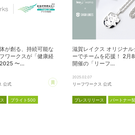
体が創る、持続可能な
滋賀レイクス オリジナル
フワークスが「健康経
ーでチームを応援！ 2月
25 〜...
開催の「リーフ...
2025.02.07
あとで読む
 公式
リーフワークス 公式
ース
ブライト500
プレスリリース
パートナー
良法人
滋賀レイクス
公式スポンサ
ジェイウェル