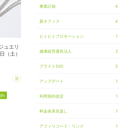
事業計画
4
新オフィス
4
ヒトヒトプロモーション
1
ジュエリ
健康経営優良法人
2
8日（土）
ブライト500
3
あとで読む
アップデート
1
契約
利用規約改定
1
ー
料金体系見直し
1
アフィリコード・リンク
1