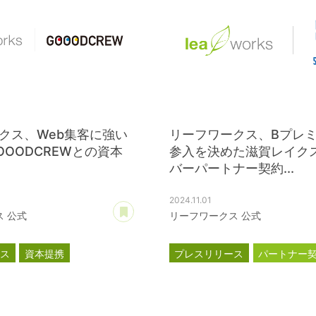
クス、Web集客に強い
リーフワークス、Bプレ
OOODCREWとの資本
参入を決めた滋賀レイク
バーパートナー契約...
2024.11.01
あとで読む
 公式
リーフワークス 公式
ース
資本提携
プレスリリース
パートナー
W
滋賀レイクス
公式スポンサ