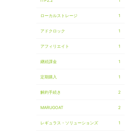
ITP2.2
1
ローカルストレージ
1
アドクロック
1
アフィリエイト
1
継続課金
1
定期購入
1
解約手続き
2
MARUGOAT
2
レギュラス・ソリューションズ
1