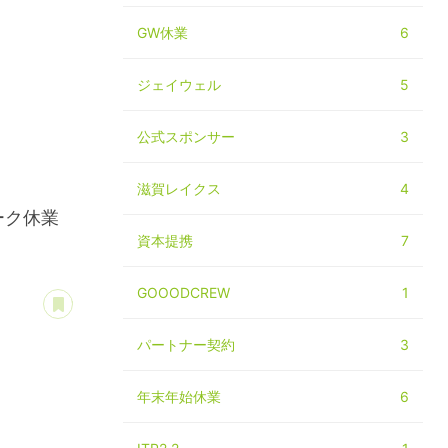
GW休業
6
ジェイウェル
5
公式スポンサー
3
滋賀レイクス
4
ーク休業
資本提携
7
GOOODCREW
1
あとで読む
パートナー契約
3
年末年始休業
6