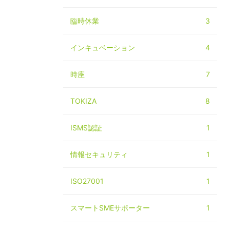
臨時休業
3
インキュベーション
4
時座
7
TOKIZA
8
ISMS認証
1
情報セキュリティ
1
ISO27001
1
スマートSMEサポーター
1