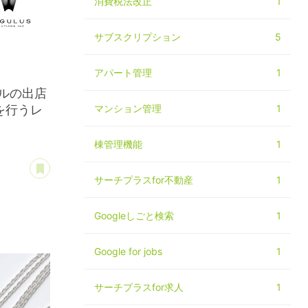
消費税法改正
1
サブスクリプション
5
アパート管理
1
ルの出店
を行うレ
マンション管理
1
棟管理機能
1
あとで読む
サーチプラスfor不動産
1
Googleしごと検索
1
Google for jobs
1
サーチプラスfor求人
1