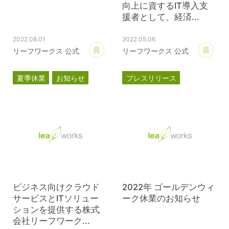
向上に資するIT導入支
援者として、経済...
2022.08.01
2022.05.06
あとで読む
あ
リーフワークス 公式
リーフワークス 公式
夏季休業
お知らせ
プレスリリース
スマートSMEサポーター
情報処理支援機関
DX
ビジネス向けクラウド
2022年 ゴールデンウィ
サービスとITソリュー
ーク休業のお知らせ
ションを提供する株式
会社リーフワーク...