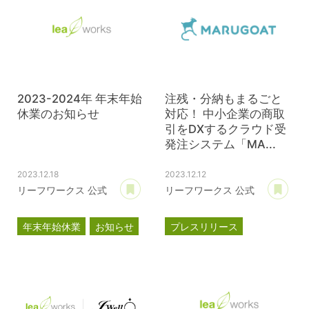
2023-2024年 年末年始
注残・分納もまるごと
休業のお知らせ
対応！ 中小企業の商取
引をDXするクラウド受
発注システム「MA...
2023.12.18
2023.12.12
あとで読む
あ
リーフワークス 公式
リーフワークス 公式
年末年始休業
お知らせ
プレスリリース
マルゴート
MARUGOAT
新商品
新製品