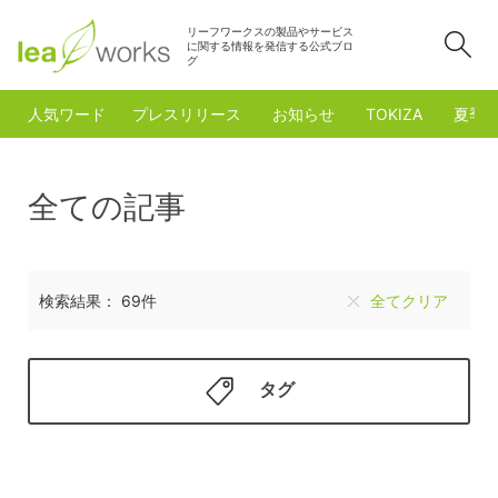
リーフワークスの製品やサービス
検
に関する情報を発信する公式ブロ
グ
人気ワード
プレスリリース
お知らせ
TOKIZA
夏季
全ての記事
検索結果： 69件
全てクリア
タグ