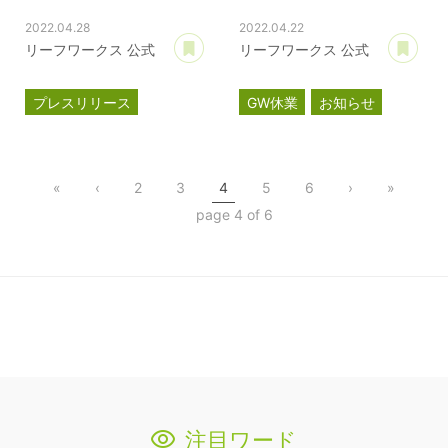
2022.04.28
2022.04.22
あとで読む
あ
リーフワークス 公式
リーフワークス 公式
プレスリリース
GW休業
お知らせ
情報セキュリティ
ISMS認証
ISO27001
«
‹
2
3
4
5
6
›
»
page 4 of 6
注目ワード