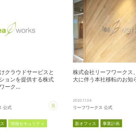
けクラウドサービスと
株式会社リーフワークス
ーションを提供する株式
大に伴う本社移転のお知
ーク...
2020.11.04
あとで読む
 公式
リーフワークス 公式
ース
情報セキュリティ
新オフィス
事業計画
ISO27001
プレスリリース