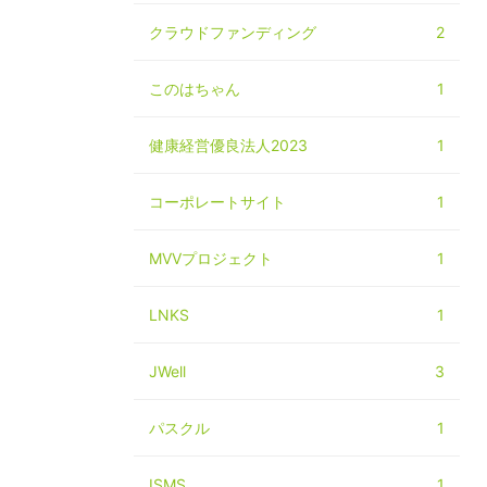
ス
クラウドファンディング
2
このはちゃん
1
健康経営優良法人2023
1
コーポレートサイト
1
MVVプロジェクト
1
LNKS
1
JWell
3
パスクル
1
ISMS
1