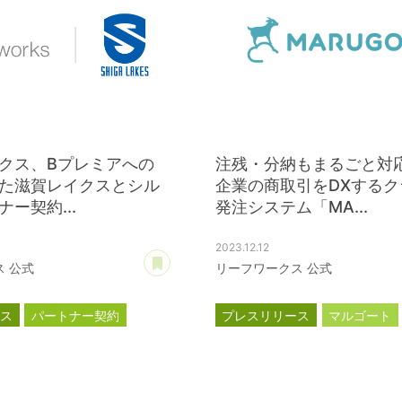
クス、Bプレミアへの
注残・分納もまるごと対応
た滋賀レイクスとシル
企業の商取引をDXするク
ー契約...
発注システム「MA...
2023.12.12
あとで読む
 公式
リーフワークス 公式
ース
パートナー契約
プレスリリース
マルゴート
ス
公式スポンサー
MARUGOAT
新商品
新製