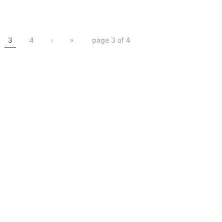
or求人
プレスリリース
アドクロック
プレスリリー
3
4
›
»
page 3 of 4