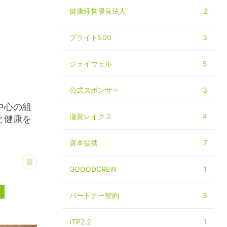
健康経営優良法人
2
ブライト500
3
ジェイウェル
5
公式スポンサー
3
中心の組
滋賀レイクス
4
と健康を
資本提携
7
あとで読む
GOOODCREW
1
0
パートナー契約
3
ITP2.2
1