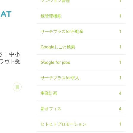
マンション管理
1
棟管理機能
1
サーチプラスfor不動産
1
Googleしごと検索
1
！ 中小
ラウド受
Google for jobs
1
サーチプラスfor求人
1
あとで読む
事業計画
4
新オフィス
4
品
ヒトヒトプロモーション
1