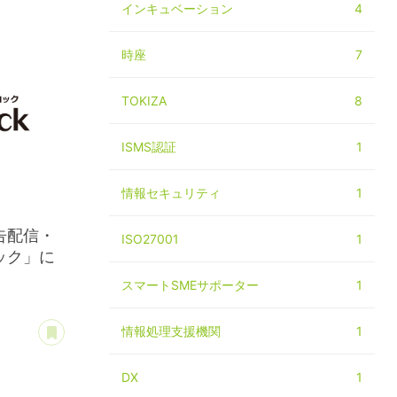
インキュベーション
4
時座
7
TOKIZA
8
ISMS認証
1
情報セキュリティ
1
告配信・
ISO27001
1
ック」に
スマートSMEサポーター
1
あとで読む
情報処理支援機関
1
DX
1