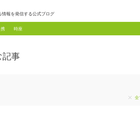
る情報を発信する公式ブログ
提携
時座
む記事
全