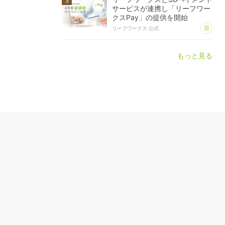
サービスが連携し「リーフワー
クスPay」の提供を開始
あ
リーフワークス 公式
もっと見る