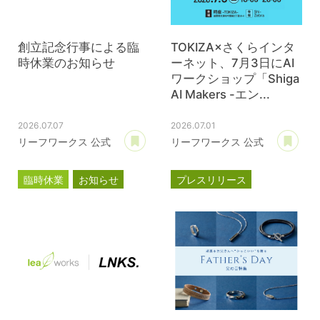
創立記念行事による臨
TOKIZA×さくらインタ
時休業のお知らせ
ーネット、7月3日にAI
ワークショップ「Shiga
AI Makers -エン...
2026.07.07
2026.07.01
あとで読む
あ
リーフワークス 公式
リーフワークス 公式
臨時休業
お知らせ
プレスリリース
TOKIZA
時座