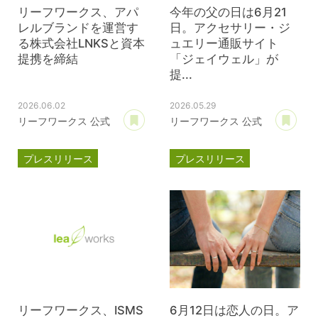
リーフワークス、アパ
今年の父の日は6月21
レルブランドを運営す
日。アクセサリー・ジ
る株式会社LNKSと資本
ュエリー通販サイト
提携を締結
「ジェイウェル」が
提...
2026.06.02
2026.05.29
あとで読む
あ
リーフワークス 公式
リーフワークス 公式
プレスリリース
プレスリリース
資本提携
LNKS
ジェイウェル
JWell
リーフワークス、ISMS
6月12日は恋人の日。ア