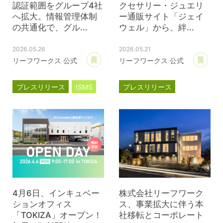
認証範囲をグループ4社
クセサリー・ジュエリ
へ拡大。情報管理体制
ー通販サイト「ジェイ
の共通化で、グル...
ウェル」から、絆...
2026.05.26
2026.05.21
あとで読む
あ
リーフワークス 公式
リーフワークス 公式
プレスリリース
ISMS
プレスリリース
ジェイウェル
JWell
4月6日、インキュベー
株式会社リーフワーク
ションオフィス
ス、事業拡大に伴う本
「TOKIZA」オープン！
社移転とコーポレート