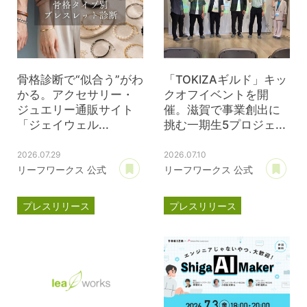
骨格診断で“似合う”がわ
「TOKIZAギルド」キッ
かる。アクセサリー・
クオフイベントを開
ジュエリー通販サイト
催。滋賀で事業創出に
「ジェイウェル...
挑む一期生5プロジェ...
2026.07.29
2026.07.10
あとで読む
あ
リーフワークス 公式
リーフワークス 公式
プレスリリース
プレスリリース
ジェイウェル
JWell
TOKIZA
時座