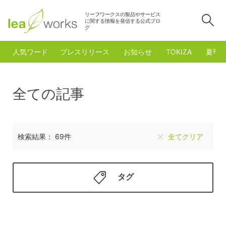
リーフワークスの製品やサービス
検
に関する情報を発信する公式ブロ
グ
人気ワード
プレスリリース
お知らせ
TOKIZA
夏季
全ての記事
検索結果： 69件
全てクリア
タグ