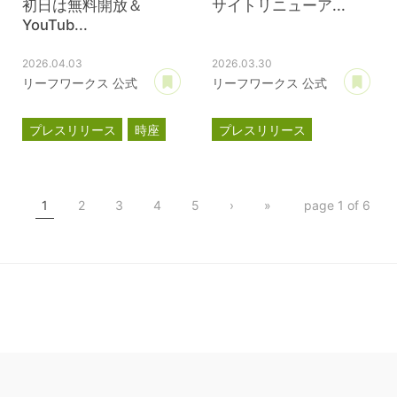
初日は無料開放＆
サイトリニューア...
YouTub...
2026.04.03
2026.03.30
あとで読む
あ
リーフワークス 公式
リーフワークス 公式
プレスリリース
時座
プレスリリース
TOKIZA
事業計画
新オフィス
インキュベーション
1
2
3
4
5
›
»
page 1 of 6