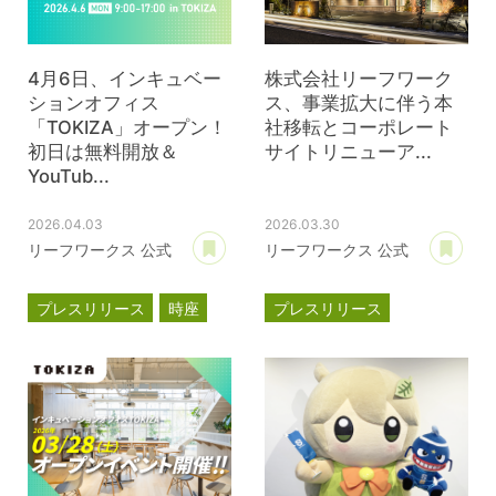
4月6日、インキュベー
株式会社リーフワーク
ションオフィス
ス、事業拡大に伴う本
「TOKIZA」オープン！
社移転とコーポレート
初日は無料開放＆
サイトリニューア...
YouTub...
2026.04.03
2026.03.30
あとで読む
あ
リーフワークス 公式
リーフワークス 公式
プレスリリース
時座
プレスリリース
TOKIZA
事業計画
新オフィス
インキュベーション