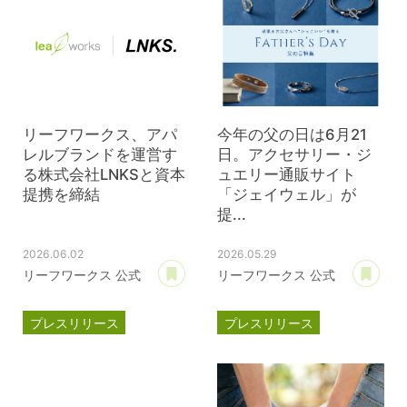
リーフワークス、アパ
今年の父の日は6月21
レルブランドを運営す
日。アクセサリー・ジ
る株式会社LNKSと資本
ュエリー通販サイト
提携を締結
「ジェイウェル」が
提...
2026.06.02
2026.05.29
あとで読む
あ
リーフワークス 公式
リーフワークス 公式
プレスリリース
プレスリリース
資本提携
LNKS
ジェイウェル
JWell