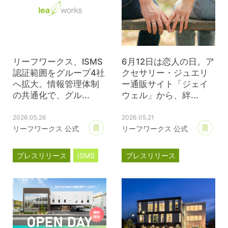
リーフワークス、ISMS
6月12日は恋人の日。ア
認証範囲をグループ4社
クセサリー・ジュエリ
へ拡大。情報管理体制
ー通販サイト「ジェイ
の共通化で、グル...
ウェル」から、絆...
2026.05.26
2026.05.21
あとで読む
あ
リーフワークス 公式
リーフワークス 公式
プレスリリース
ISMS
プレスリリース
ジェイウェル
JWell