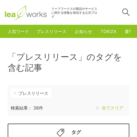
リーフワークスの製品やサービス
検
に関する情報を発信する公式ブロ
グ
人気ワード
プレスリリース
お知らせ
TOKIZA
夏季
「プレスリリース」のタグを
含む記事
プレスリリース
検索結果： 38件
全てクリア
タグ