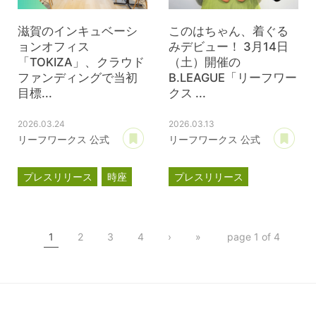
滋賀のインキュベーシ
このはちゃん、着ぐる
ョンオフィス
みデビュー！ 3月14日
「TOKIZA」、クラウド
（土）開催の
ファンディングで当初
B.LEAGUE「リーフワー
目標...
クス ...
2026.03.24
2026.03.13
あとで読む
あ
リーフワークス 公式
リーフワークス 公式
プレスリリース
時座
プレスリリース
TOKIZA
滋賀レイクス
インキュベーション
このはちゃん
TOKIZA
1
2
3
4
›
»
page 1 of 4
クラウドファンディング