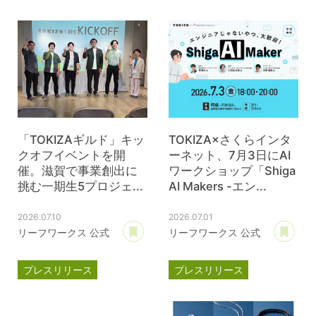
TOKIZA
時座
ジェイウェル
JWell
「TOKIZAギルド」キッ
TOKIZA×さくらインタ
クオフイベントを開
ーネット、7月3日にAI
催。滋賀で事業創出に
ワークショップ「Shiga
挑む一期生5プロジェ...
AI Makers -エン...
2026.07.10
2026.07.01
あとで読む
あ
リーフワークス 公式
リーフワークス 公式
プレスリリース
プレスリリース
TOKIZA
時座
TOKIZA
時座