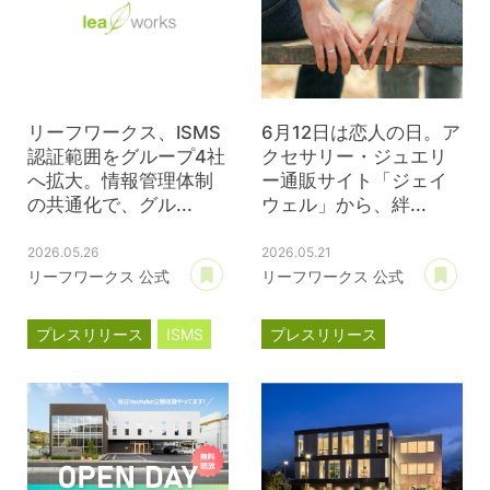
リーフワークス、ISMS
6月12日は恋人の日。ア
認証範囲をグループ4社
クセサリー・ジュエリ
へ拡大。情報管理体制
ー通販サイト「ジェイ
の共通化で、グル...
ウェル」から、絆...
2026.05.26
2026.05.21
あとで読む
あ
リーフワークス 公式
リーフワークス 公式
プレスリリース
ISMS
プレスリリース
ジェイウェル
JWell