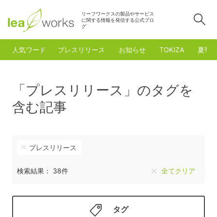
リーフワークスの製品やサービス
検
に関する情報を発信する公式ブロ
グ
人気ワード
プレスリリース
お知らせ
TOKIZA
夏季
「プレスリリース」のタグを
含む記事
プレスリリース
検索結果： 38件
全てクリア
タグ