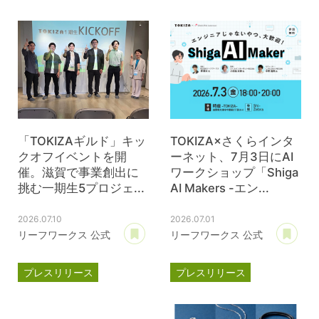
TOKIZA
時座
ジェイウェル
JWell
「TOKIZAギルド」キッ
TOKIZA×さくらインタ
クオフイベントを開
ーネット、7月3日にAI
催。滋賀で事業創出に
ワークショップ「Shiga
挑む一期生5プロジェ...
AI Makers -エン...
2026.07.10
2026.07.01
あとで読む
あ
リーフワークス 公式
リーフワークス 公式
プレスリリース
プレスリリース
TOKIZA
時座
TOKIZA
時座