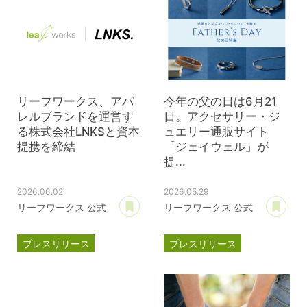
リーフワークス、アパ
今年の父の日は6月21
レルブランドを運営す
日。アクセサリー・ジ
る株式会社LNKSと資本
ュエリー通販サイト
提携を締結
「ジェイウェル」が
提...
2026.06.02
2026.05.29
あとで読む
あ
リーフワークス 公式
リーフワークス 公式
プレスリリース
プレスリリース
資本提携
LNKS
ジェイウェル
JWell