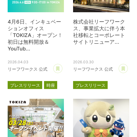
4月6日、インキュベー
株式会社リーフワーク
ションオフィス
ス、事業拡大に伴う本
「TOKIZA」オープン！
社移転とコーポレート
初日は無料開放＆
サイトリニューア...
YouTub...
2026.04.03
2026.03.30
あとで読む
あ
リーフワークス 公式
リーフワークス 公式
プレスリリース
時座
プレスリリース
TOKIZA
事業計画
新オフィス
インキュベーション