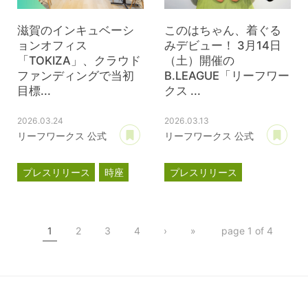
滋賀のインキュベーシ
このはちゃん、着ぐる
ョンオフィス
みデビュー！ 3月14日
「TOKIZA」、クラウド
（土）開催の
ファンディングで当初
B.LEAGUE「リーフワー
目標...
クス ...
2026.03.24
2026.03.13
あとで読む
あ
リーフワークス 公式
リーフワークス 公式
プレスリリース
時座
プレスリリース
TOKIZA
滋賀レイクス
インキュベーション
このはちゃん
TOKIZA
1
2
3
4
›
»
page 1 of 4
クラウドファンディング