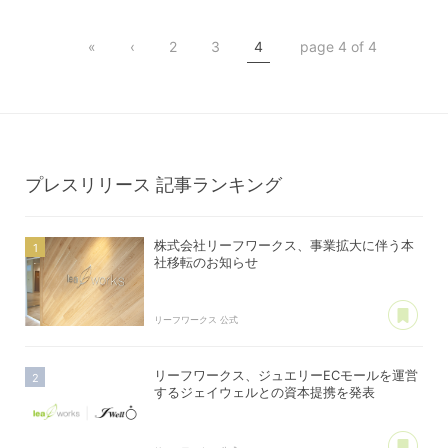
棟管理機能
リーフワークスPay
«
‹
2
3
4
page 4 of 4
マンション管理
クレジットカード決済
アパート管理
プレスリリース
記事ランキング
株式会社リーフワークス、事業拡大に伴う本
社移転のお知らせ
あ
リーフワークス 公式
リーフワークス、ジュエリーECモールを運営
するジェイウェルとの資本提携を発表
あ