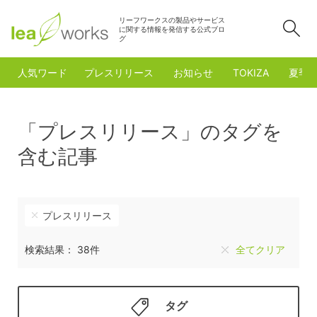
リーフワークスの製品やサービス
検
に関する情報を発信する公式ブロ
グ
人気ワード
プレスリリース
お知らせ
TOKIZA
夏季
「プレスリリース」のタグを
含む記事
プレスリリース
検索結果： 38件
全てクリア
タグ