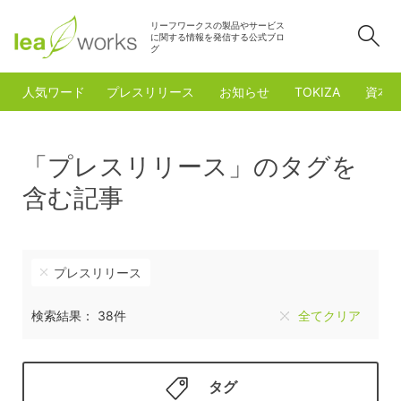
リーフワークスの製品やサービス
検
に関する情報を発信する公式ブロ
グ
人気ワード
プレスリリース
お知らせ
TOKIZA
資本
「プレスリリース」のタグを
含む記事
プレスリリース
検索結果： 38件
全てクリア
タグ