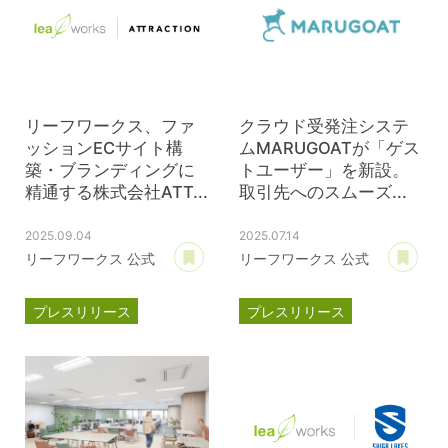
リーフワークス、ファ
クラウド受発注システ
ッションECサイト構
ムMARUGOATが「ゲス
築・ブランディングに
トユーザー」を新設。
精通する株式会社ATT...
取引先へのスムーズ...
2025.09.04
2025.07.14
あとで読む
あ
リーフワークス 公式
リーフワークス 公式
プレスリリース
プレスリリース
資本提携
マルゴート
ATTRACTION
MARUGOAT