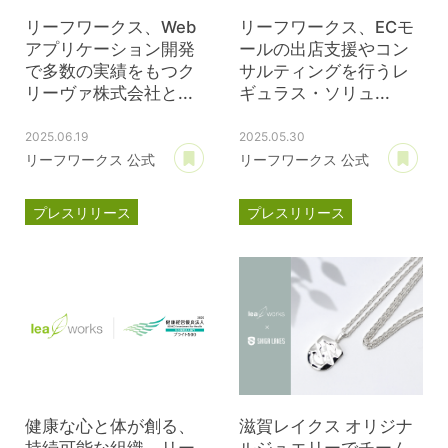
リーフワークス、Web
リーフワークス、ECモ
アプリケーション開発
ールの出店支援やコン
で多数の実績をもつク
サルティングを行うレ
リーヴァ株式会社と...
ギュラス・ソリュ...
2025.06.19
2025.05.30
あとで読む
あ
リーフワークス 公式
リーフワークス 公式
プレスリリース
プレスリリース
資本提携
クリーヴァ
資本提携
レギュラス・ソリューションズ
健康な心と体が創る、
滋賀レイクス オリジナ
持続可能な組織。リー
ルジュエリーでチーム