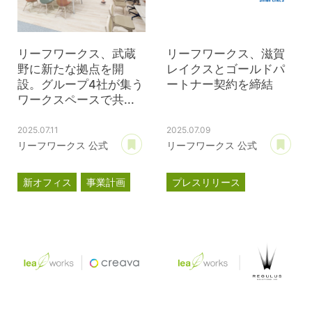
リーフワークス、武蔵
リーフワークス、滋賀
野に新たな拠点を開
レイクスとゴールドパ
設。グループ4社が集う
ートナー契約を締結
ワークスペースで共...
2025.07.11
2025.07.09
あとで読む
あ
リーフワークス 公式
リーフワークス 公式
新オフィス
事業計画
プレスリリース
プレスリリース
パートナー契約
武蔵野オフィス
滋賀レイクス
公式スポンサー