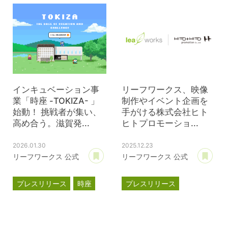
ブライト500
インキュベーション
クラウドファンディング
インキュベーション事
リーフワークス、映像
業「時座 -TOKIZA- 」
制作やイベント企画を
始動！ 挑戦者が集い、
手がける株式会社ヒト
高め合う。滋賀発...
ヒトプロモーショ...
2026.01.30
2025.12.23
あとで読む
あ
リーフワークス 公式
リーフワークス 公式
プレスリリース
時座
プレスリリース
TOKIZA
資本提携
インキュベーション
ヒトヒトプロモーション