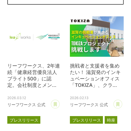
リーフワークス、2年連
挑戦者と支援者を集め
続「健康経営優良法人
たい！ 滋賀発のインキ
ブライト500」に認
ュベーションオフィス
定。会社制度とメン...
「TOKIZA」、クラ...
2026.03.12
2026.02.13
あとで読む
あ
リーフワークス 公式
リーフワークス 公式
プレスリリース
プレスリリース
時座
健康経営優良法人
TOKIZA