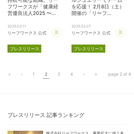
フワークスが「健康経
を応援！ 2月8日（土）
営優良法人2025 〜...
開催の「リーフ...
2025.03.11
2025.02.07
あとで読む
あ
リーフワークス 公式
リーフワークス 公式
プレスリリース
プレスリリース
ブライト500
パートナー契約
健康経営優良法人
滋賀レイクス
«
‹
1
2
3
4
›
»
page 2 of 4
公式スポンサー
ジェイウェル
プレスリリース
記事ランキング
株式会社リーフワークス、事業拡大に伴う本