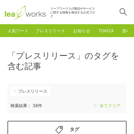
リーフワークスの製品やサービス
検
に関する情報を発信する公式ブロ
グ
人気ワード
プレスリリース
お知らせ
TOKIZA
資本
「プレスリリース」のタグを
含む記事
プレスリリース
検索結果： 38件
全てクリア
タグ