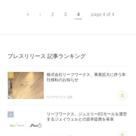
棟管理機能
リーフワークスPay
«
‹
2
3
4
page 4 of 4
マンション管理
クレジットカード決済
アパート管理
プレスリリース
記事ランキング
株式会社リーフワークス、事業拡大に伴う本
社移転のお知らせ
あ
リーフワークス 公式
リーフワークス、ジュエリーECモールを運営
するジェイウェルとの資本提携を発表
あ