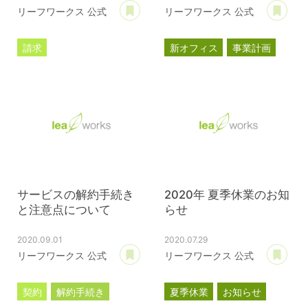
あとで読む
あ
リーフワークス 公式
リーフワークス 公式
請求
新オフィス
事業計画
サブスクリプション
プレスリリース
サービスの解約手続き
2020年 夏季休業のお知
と注意点について
らせ
2020.09.01
2020.07.29
あとで読む
あ
リーフワークス 公式
リーフワークス 公式
契約
解約手続き
夏季休業
お知らせ