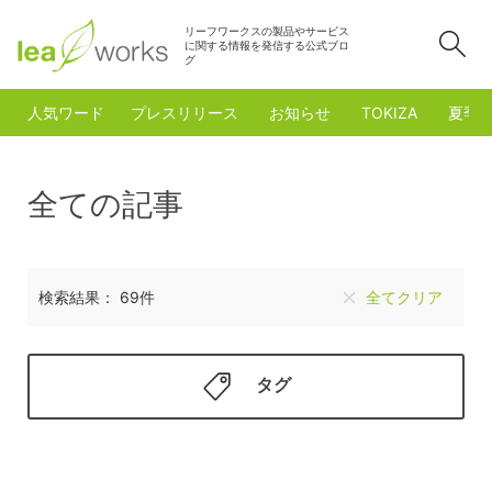
リーフワークスの製品やサービス
検
に関する情報を発信する公式ブロ
グ
人気ワード
プレスリリース
お知らせ
TOKIZA
夏季
全ての記事
検索結果： 69件
全てクリア
タグ