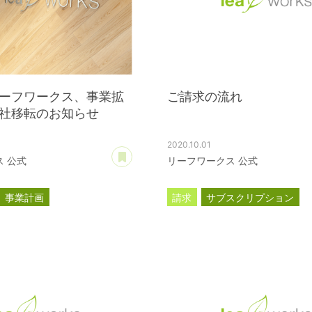
ーフワークス、事業拡
ご請求の流れ
社移転のお知らせ
2020.10.01
あとで読む
 公式
リーフワークス 公式
事業計画
請求
サブスクリプション
ース