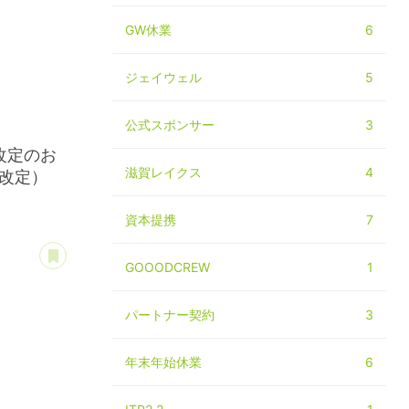
GW休業
6
ジェイウェル
5
公式スポンサー
3
改定のお
滋賀レイクス
4
日改定）
資本提携
7
あとで読む
GOOODCREW
1
パートナー契約
3
利用規約
年末年始休業
6
約
利用規約