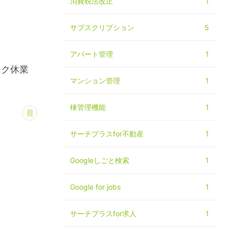
消費税法改正
1
サブスクリプション
5
アパート管理
1
ーク休業
マンション管理
1
棟管理機能
1
あとで読む
サーチプラスfor不動産
1
Googleしごと検索
1
Google for jobs
1
サーチプラスfor求人
1