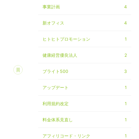
事業計画
4
新オフィス
4
ヒトヒトプロモーション
1
健康経営優良法人
2
あとで読む
ブライト500
3
アップデート
1
利用規約改定
1
料金体系見直し
1
アフィリコード・リンク
1