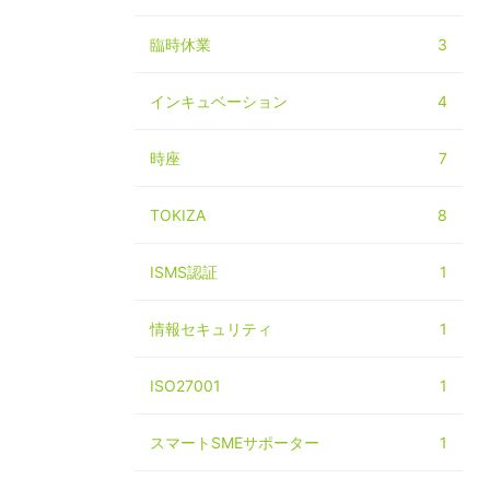
臨時休業
3
インキュベーション
4
時座
7
TOKIZA
8
ISMS認証
1
情報セキュリティ
1
ISO27001
1
スマートSMEサポーター
1