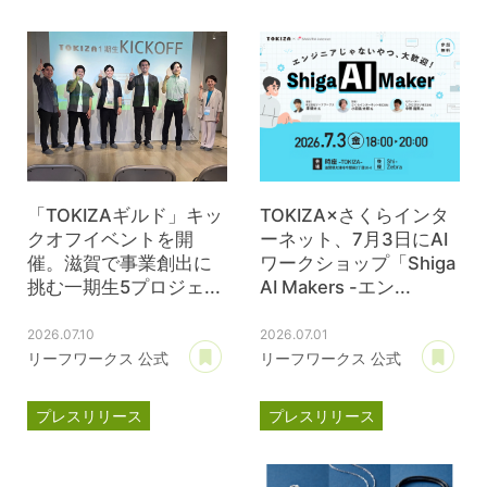
TOKIZA
時座
ジェイウェル
JWell
「TOKIZAギルド」キッ
TOKIZA×さくらインタ
クオフイベントを開
ーネット、7月3日にAI
催。滋賀で事業創出に
ワークショップ「Shiga
挑む一期生5プロジェ...
AI Makers -エン...
2026.07.10
2026.07.01
あとで読む
あ
リーフワークス 公式
リーフワークス 公式
プレスリリース
プレスリリース
TOKIZA
時座
TOKIZA
時座