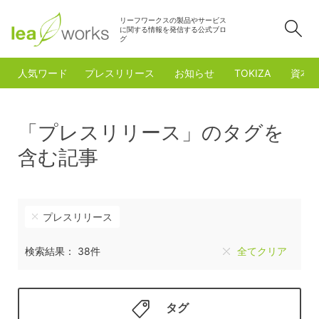
リーフワークスの製品やサービス
検
に関する情報を発信する公式ブロ
グ
人気ワード
プレスリリース
お知らせ
TOKIZA
資本
「プレスリリース」のタグを
含む記事
プレスリリース
検索結果： 38件
全てクリア
タグ