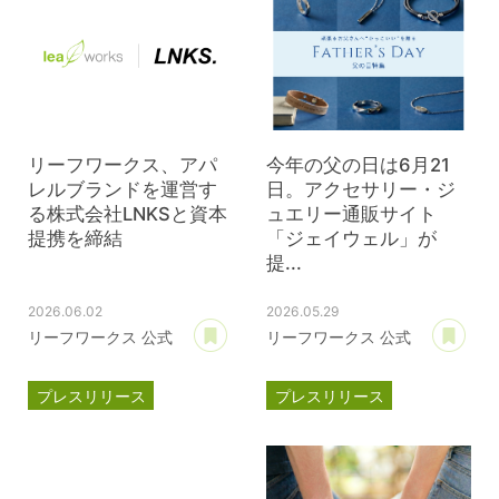
リーフワークス、アパ
今年の父の日は6月21
レルブランドを運営す
日。アクセサリー・ジ
る株式会社LNKSと資本
ュエリー通販サイト
提携を締結
「ジェイウェル」が
提...
2026.06.02
2026.05.29
あとで読む
あ
リーフワークス 公式
リーフワークス 公式
プレスリリース
プレスリリース
資本提携
LNKS
ジェイウェル
JWell