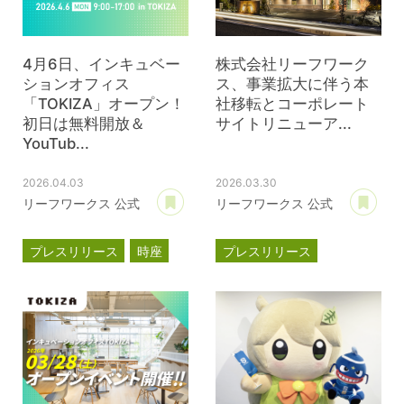
4月6日、インキュベー
株式会社リーフワーク
ションオフィス
ス、事業拡大に伴う本
「TOKIZA」オープン！
社移転とコーポレート
初日は無料開放＆
サイトリニューア...
YouTub...
2026.04.03
2026.03.30
あとで読む
あ
リーフワークス 公式
リーフワークス 公式
プレスリリース
時座
プレスリリース
TOKIZA
事業計画
新オフィス
インキュベーション