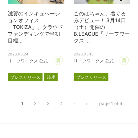
滋賀のインキュベーシ
このはちゃん、着ぐる
ョンオフィス
みデビュー！ 3月14日
「TOKIZA」、クラウド
（土）開催の
ファンディングで当初
B.LEAGUE「リーフワー
目標...
クス ...
2026.03.24
2026.03.13
あとで読む
あ
リーフワークス 公式
リーフワークス 公式
プレスリリース
時座
プレスリリース
TOKIZA
滋賀レイクス
インキュベーション
このはちゃん
TOKIZA
1
2
3
4
›
»
page 1 of 4
クラウドファンディング