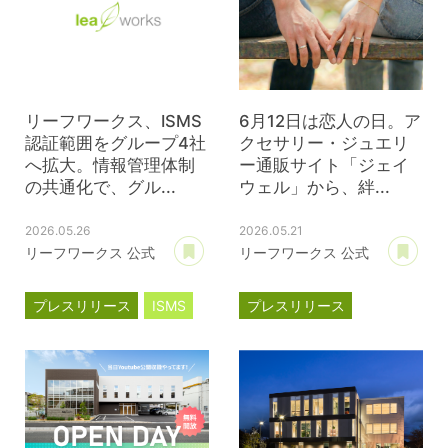
リーフワークス、ISMS
6月12日は恋人の日。ア
認証範囲をグループ4社
クセサリー・ジュエリ
へ拡大。情報管理体制
ー通販サイト「ジェイ
の共通化で、グル...
ウェル」から、絆...
2026.05.26
2026.05.21
あとで読む
あ
リーフワークス 公式
リーフワークス 公式
プレスリリース
ISMS
プレスリリース
ジェイウェル
JWell