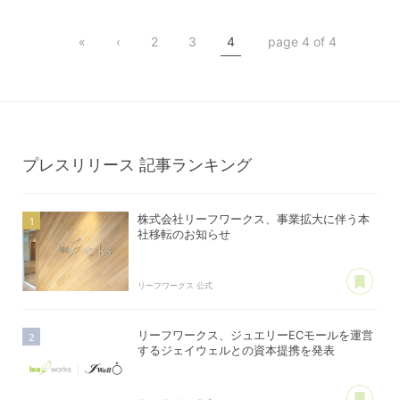
棟管理機能
リーフワークスPay
«
‹
2
3
4
page 4 of 4
マンション管理
クレジットカード決済
アパート管理
プレスリリース
記事ランキング
株式会社リーフワークス、事業拡大に伴う本
社移転のお知らせ
あ
リーフワークス 公式
リーフワークス、ジュエリーECモールを運営
するジェイウェルとの資本提携を発表
あ