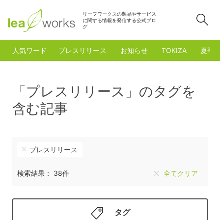
リーフワークスの製品やサービス
検
に関する情報を発信する公式ブロ
グ
人気ワード
プレスリリース
お知らせ
TOKIZA
夏季
「プレスリリース」のタグを
含む記事
プレスリリース
検索結果： 38件
全てクリア
タグ